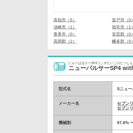
高知市（5）
室戸市（0
須崎市（1）
宿毛市（1
香美市（0）
安芸郡（0
高岡郡（2）
幡多郡（0
にゅーぱるさーSP4うぃずたいこのたつじん
ニューパルサーSP4 wi
型式名
Sニュー
メーカー名
セブン
セブンリ
機械割
97.8% 