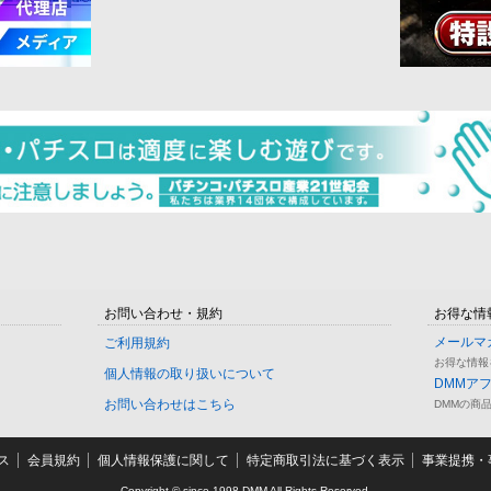
お問い合わせ・規約
お得な情
メールマ
ご利用規約
お得な情報
個人情報の取り扱いについて
DMMア
お問い合わせはこちら
DMMの商
ス
会員規約
個人情報保護に関して
特定商取引法に基づく表示
事業提携・事
Copyright © since 1998 DMM All Rights Reserved.