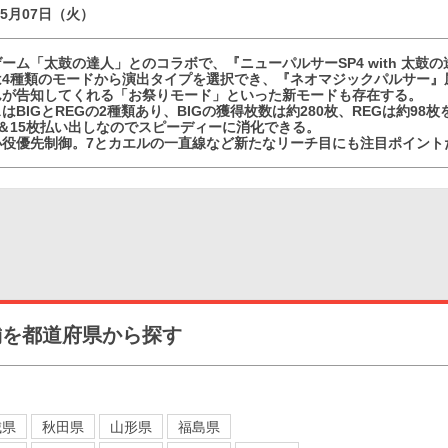
05月07日（火）
ーム「太鼓の達人」とのコラボで、『ニューパルサーSP4 with 太鼓
は4種類のモードから演出タイプを選択でき、『ネオマジックパルサー』
んが告知してくれる「お祭りモード」といった新モードも存在する。
はBIGとREGの2種類あり、BIGの獲得枚数は約280枚、REGは約9
＆15枚払い出しなのでスピーディーに消化できる。
小役優先制御。7とカエルの一直線など新たなリーチ目にも注目ポイント
舗を都道府県から探す
城県
秋田県
山形県
福島県