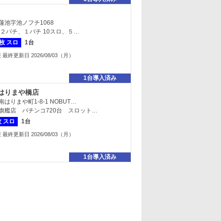
蓮池字池ノフチ1068
 ２パチ、１パチ 10スロ、５…
6枚 スロ
1台
終更新日 2026/08/03（月）
1台導入済み
はりまや橋店
はりまや町1-8-1 NOBUT…
旗艦店 パチンコ720台 スロット…
枚 スロ
1台
終更新日 2026/08/03（月）
1台導入済み