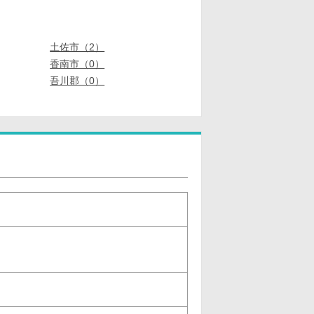
土佐市（2）
香南市（0）
吾川郡（0）