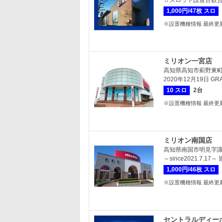
☆スロット設置台数合計
1,000円/47枚 スロ
※設置機種情報 最終更新日 
ミリオン一宮店
高知県高知市薊野東町1
2020年12月19日 GR
10 スロ
2台
※設置機種情報 最終更新日 
ミリオン南国店
高知県南国市明見字諏訪
～since2021.7.1
1,000円/46枚 スロ
※設置機種情報 最終更新日 
セントラルディー