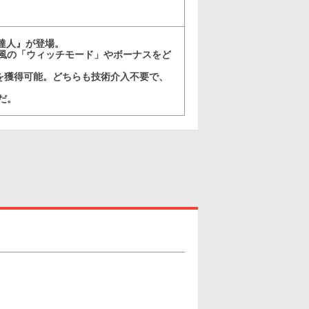
の達人』が登場。
風の「ウィッチモード」やボーナスをど
8枚を獲得可能。どちらも技術介入不要で、
だ。