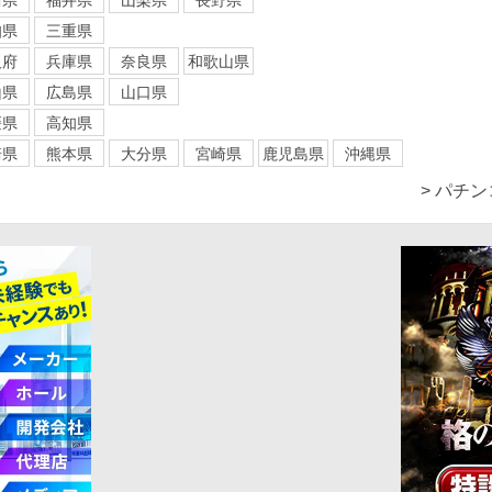
知県
三重県
阪府
兵庫県
奈良県
和歌山県
山県
広島県
山口県
媛県
高知県
崎県
熊本県
大分県
宮崎県
鹿児島県
沖縄県
> パチ