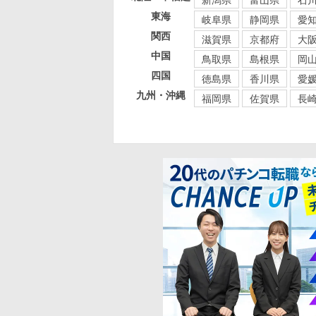
東海
岐阜県
静岡県
愛
関西
滋賀県
京都府
大
中国
鳥取県
島根県
岡
四国
徳島県
香川県
愛
九州・沖縄
福岡県
佐賀県
長