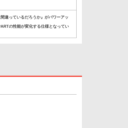
は間違っているだろうか』がパワーアッ
ARTの性能が変化する仕様となってい