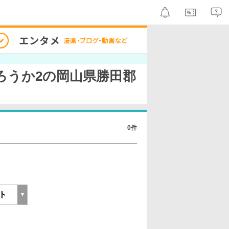
ろうか2の岡山県勝田郡
0件