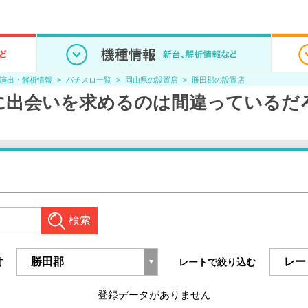
/演出・解析情報
パチスロ一覧
岡山県の設置店
勝田郡の設置店
に出会いを求めるのは間違っているだ
検索
村
レートで絞り込む
登録データがありません