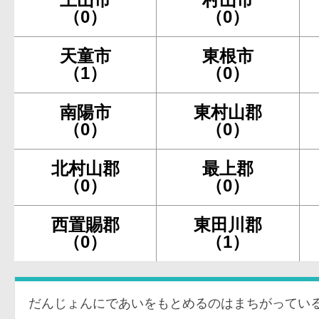
（0）
（0）
天童市
東根市
（1）
（0）
南陽市
東村山郡
（0）
（0）
北村山郡
最上郡
（0）
（0）
西置賜郡
東田川郡
（0）
（1）
だんじょんにであいをもとめるのはまちがっている