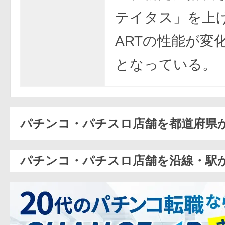
テイタス」を上
ARTの性能が変
となっている。
パチンコ・パチスロ店舗を都道府県
パチンコ・パチスロ店舗を沿線・駅