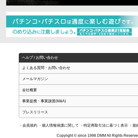
ヘルプ / お問い合わせ
よくある質問・お問い合わせ
メールマガジン
会社概要
事業提携・事業譲渡(M&A)
プレスリリース
・会員規約
・個人情報保護に関して
・特定商取引法に基づく表示
・規
Copyright © since 1998 DMM All Rights Reserve