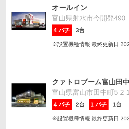
オールイン
富山県射水市今開発490
4 パチ
3台
※設置機種情報 最終更新日 2026
クァトロブーム富山田
富山県富山市田中町5-2-1
4 パチ
2台
1 パチ
1台
※設置機種情報 最終更新日 2026