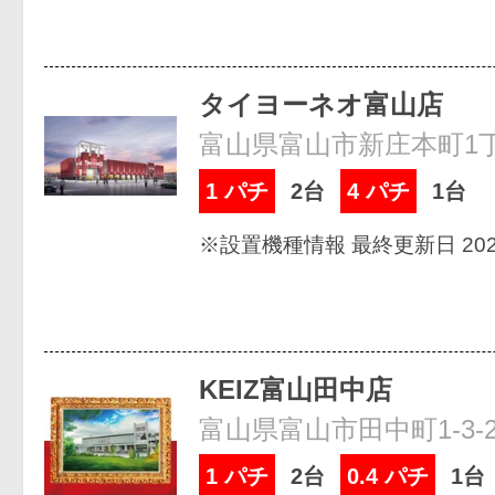
タイヨーネオ富山店
富山県富山市新庄本町1丁目
1 パチ
2台
4 パチ
1台
※設置機種情報 最終更新日 2026
KEIZ富山田中店
富山県富山市田中町1-3-2
1 パチ
2台
0.4 パチ
1台