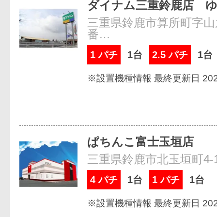
ダイナム三重鈴鹿店 
三重県鈴鹿市算所町字山
番…
1 パチ
1台
2.5 パチ
1台
※設置機種情報 最終更新日 2026
ぱちんこ富士玉垣店
三重県鈴鹿市北玉垣町4-
4 パチ
1台
1 パチ
1台
※設置機種情報 最終更新日 2026