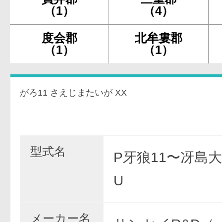
（1）
（4）
度会郡
北牟婁郡
（1）
（1）
がろ11 さえじまたいが XX
P牙狼11
型式名
P牙狼11〜冴島大
U
メーカー名