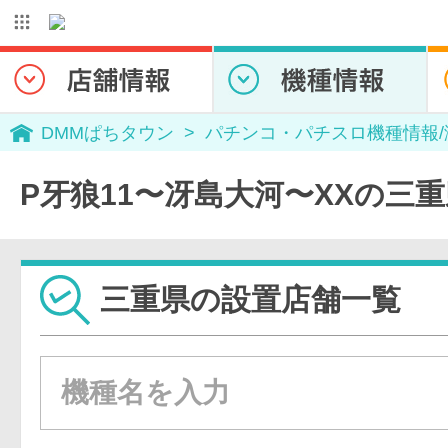
DMMぱちタウン
パチンコ・パチスロ機種情報
P牙狼11〜冴島大河〜XXの三
三重県の設置店舗一覧