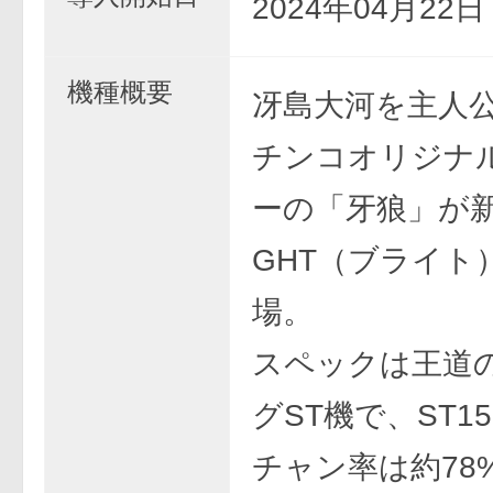
2024年04月22
機種概要
冴島大河を主人
チンコオリジナ
ーの「牙狼」が新枠
GHT（ブライト
場。
スペックは王道の
グST機で、ST1
チャン率は約78