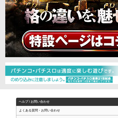
ヘルプ / お問い合わせ
よくある質問・お問い合わせ