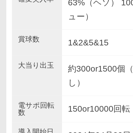
63%（ヘソ） 1
ュー）
賞球数
1&2&5&15
大当り出玉
約300or1500
し）
電サポ回転
150or10000回転
数
導入開始日