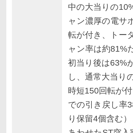
中の大当りの10
ャン濃厚の電サポ1
転が付き、トー
ャン率は約81%
初当り後は63%
し、通常大当り
時短150回転が
での引き戻し率38
り保留4個含む）
あわせたST突入