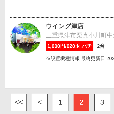
ウイング津店
三重県津市栗真小川町中沢7
1,000円/920玉 パチ
2台
※設置機種情報 最終更新日 2026
<<
<
1
2
3