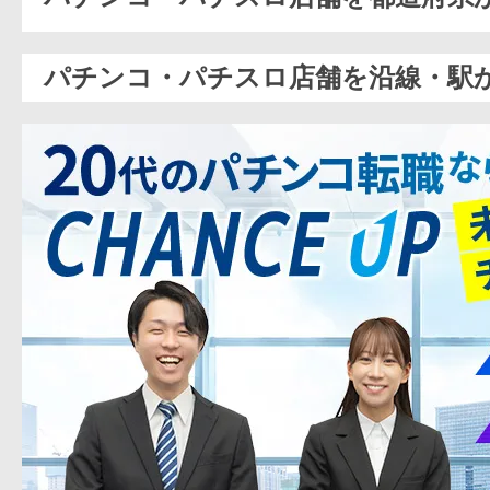
パチンコ・パチスロ店舗を沿線・駅