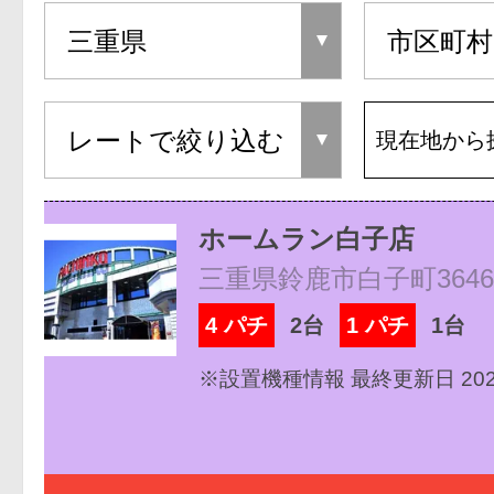
現在地から
ホームラン白子店
三重県鈴鹿市白子町3646
4 パチ
2台
1 パチ
1台
※設置機種情報 最終更新日 2026