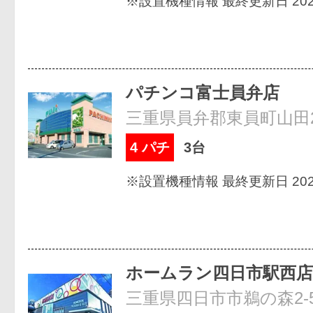
※設置機種情報 最終更新日 2026
パチンコ富士員弁店
三重県員弁郡東員町山田29
4 パチ
3台
※設置機種情報 最終更新日 2026
ホームラン四日市駅西店
三重県四日市市鵜の森2-5