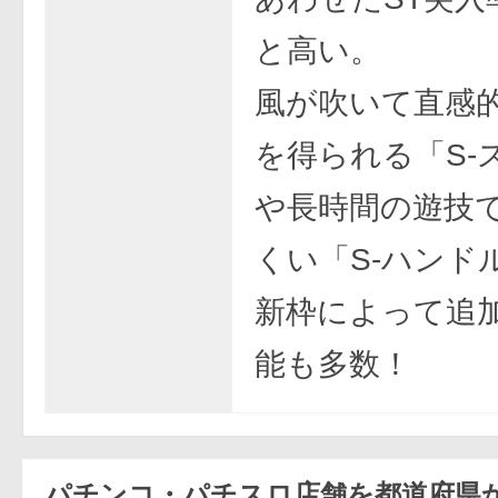
と高い。
風が吹いて直感
を得られる「S-
や長時間の遊技
くい「S-ハンド
新枠によって追
能も多数！
パチンコ・パチスロ店舗を都道府県