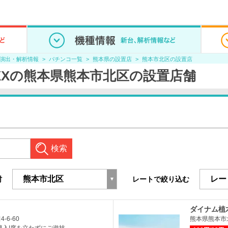
/演出・解析情報
パチンコ一覧
熊本県の設置店
熊本市北区の設置店
XXの熊本県熊本市北区の設置店舗
検索
村
レートで絞り込む
ダイナム植
6-60
熊本県熊本市