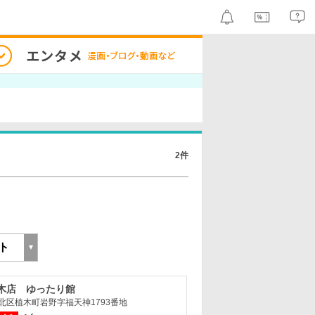
2件
木店 ゆったり館
北区植木町岩野字福天神1793番地