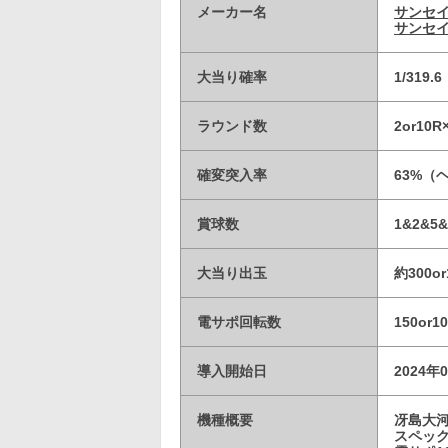
メーカー名
サンセイ
サンセイ
大当り確率
1/319
ラウンド数
2or10
確変突入率
63%（
賞球数
1&2&5&
大当り出玉
約300o
電サポ回転数
150or1
導入開始日
2024年
機種概要
冴島大河
スペック