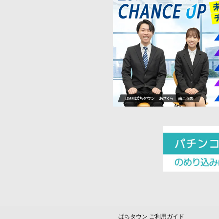
ぱちタウン ご利用ガイド