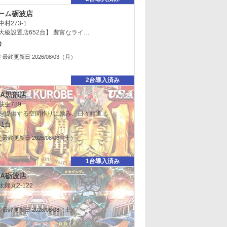
ーム砺波店
村273-1
大級設置店652台】 豊富なライ…
台
終更新日 2026/08/03（月）
2台導入済み
SA黒部店
生789
を提供する空間作りに励み、日々精進…
1台
終更新日 2026/08/08（土）
1台導入済み
SA砺波店
郎丸2-122
終更新日 2026/08/08（土）