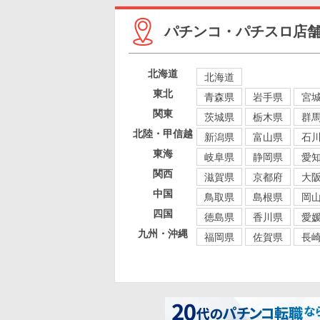
パチンコ・パチスロ店
北海道
北海道
東北
青森県
岩手県
宮
関東
茨城県
栃木県
群
北陸・甲信越
新潟県
富山県
石
東海
岐阜県
静岡県
愛
関西
滋賀県
京都府
大
中国
鳥取県
島根県
岡
四国
徳島県
香川県
愛
九州・沖縄
福岡県
佐賀県
長