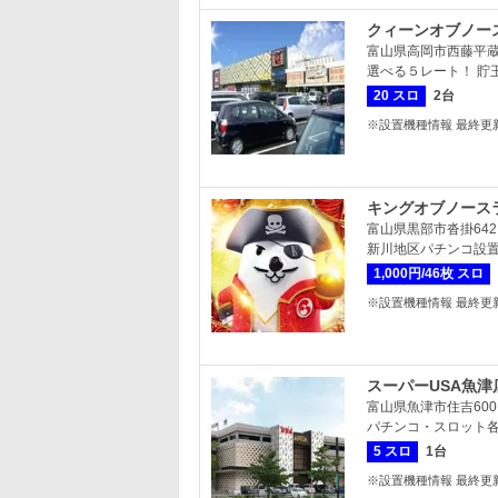
クィーンオブノー
富山県高岡市西藤平蔵字
選べる５レート！ 貯
20 スロ
2台
※設置機種情報 最終更新日 
キングオブノース
富山県黒部市沓掛642
新川地区パチンコ設
1,000円/46枚 スロ
※設置機種情報 最終更新日 
スーパーUSA魚津
富山県魚津市住吉600
パチンコ・スロット各台
5 スロ
1台
※設置機種情報 最終更新日 