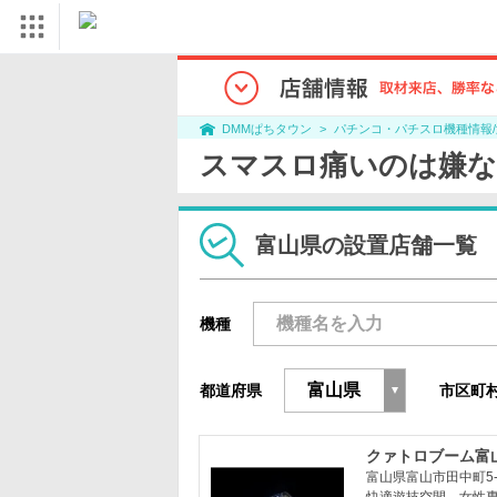
パチンコ・パチスロ機種情報
DMMぱちタウン
スマスロ痛いのは嫌な
富山県の設置店舗一覧
機種
都道府県
市区町
クァトロブーム富
富山県富山市田中町5-2