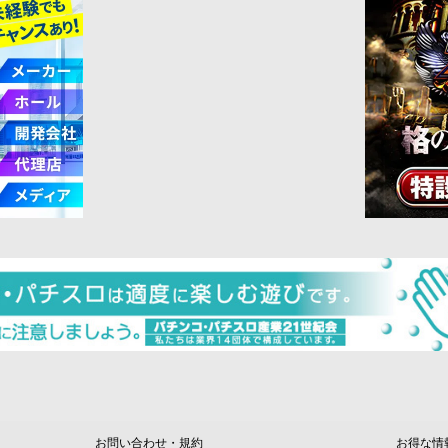
お問い合わせ・規約
お得な情