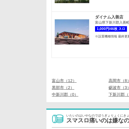
ダイナム入善店
富山県下新川郡入善町
1,000円/46枚 スロ
※設置機種情報 最終更新日 
富山市（12）
高岡市（8
黒部市（2）
砺波市（3
中新川郡（0）
下新川郡（
いたいのはいやなのでぼうぎょりょくにき
スマスロ痛いのは嫌な