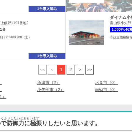
1台導入済み
ダイナム小
上飯野1197番地2
富山県小矢部
1台
1,000円/46
2026/08/08（土）
※設置機種情報 最
1台導入済み
<<
<
1
2
>
>>
）
魚津市（2）
氷見市（0）
）
小矢部市（2）
南砺市（0）
1）
ょくふりしたいとおもいます
ので防御力に極振りしたいと思います。