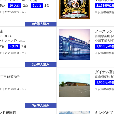
専用ＶＩＰレストルーム完備 …
★地区最大級★
5台
10 スロ
2台
5 スロ
2台
21.739円/1
2026/08/05（水）
※設置機種情報 最
9台導入済み
田店
ノースラン
183-4
富山県富山市中
トフォン iPhon…
☆県下最大設
2台
5 スロ
1台
1,000円/46
2026/08/08（土）
※設置機種情報 最
3台導入済み
ダイナム富
丁目15番70号
富山県砺波市五
1,000円/46
2026/08/04（火）
※設置機種情報 最
3台導入済み
ンド豊田店
キングオブ