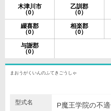
木津川市
乙訓郡
（0）
（0）
綴喜郡
相楽郡
（0）
（0）
与謝郡
（0）
まおうがくいんのふてきごうしゃ
P
型式名
P魔王学院の不適