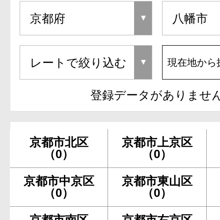
現在地から
登録データがありませ
京都市北区
京都市上京区
（0）
（0）
京都市中京区
京都市東山区
（0）
（0）
京都市南区
京都市右京区