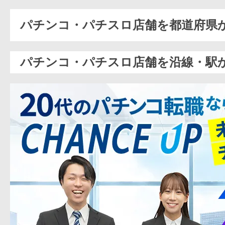
パチンコ・パチスロ店舗を都道府県
パチンコ・パチスロ店舗を沿線・駅