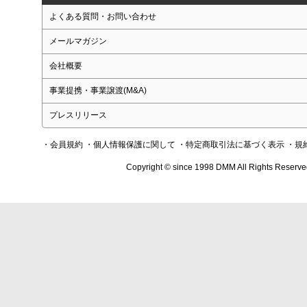
よくある質問・お問い合わせ
メールマガジン
会社概要
事業提携・事業譲渡(M&A)
プレスリリース
・会員規約
・個人情報保護に関して
・特定商取引法に基づく表示
・規
Copyright © since 1998 DMM All Rights Reserve