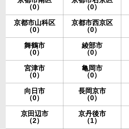
（0）
（0）
京都市山科区
京都市西京区
（0）
（0）
舞鶴市
綾部市
（0）
（0）
宮津市
亀岡市
（0）
（0）
向日市
長岡京市
（0）
（0）
京田辺市
京丹後市
（2）
（1）