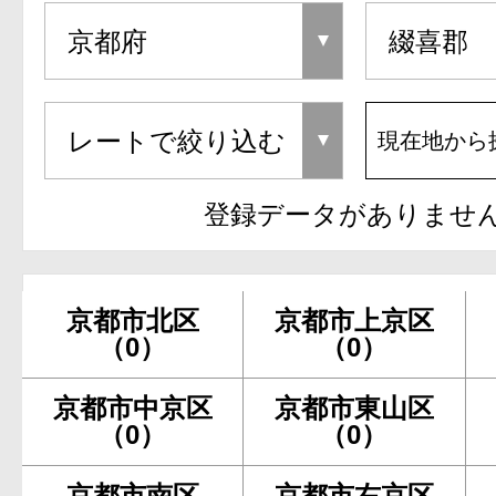
現在地から
登録データがありませ
京都市北区
京都市上京区
（0）
（0）
京都市中京区
京都市東山区
（0）
（0）
京都市南区
京都市右京区