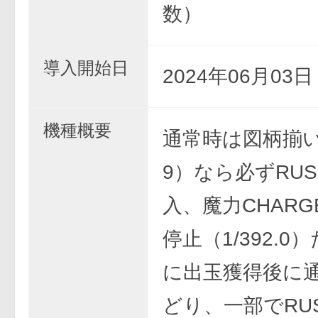
数）
導入開始日
2024年06月03
機種概要
通常時は図柄揃い（
9）なら必ずRU
入、魔力CHARG
停止（1/392.0
に出玉獲得後に
どり、一部でRU