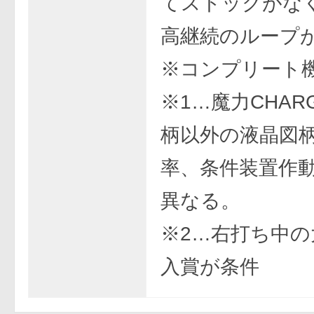
てストックがな
高継続のループ
※コンプリート
※1…魔力CHARG
柄以外の液晶図
率、条件装置作
異なる。
※2…右打ち中の
入賞が条件