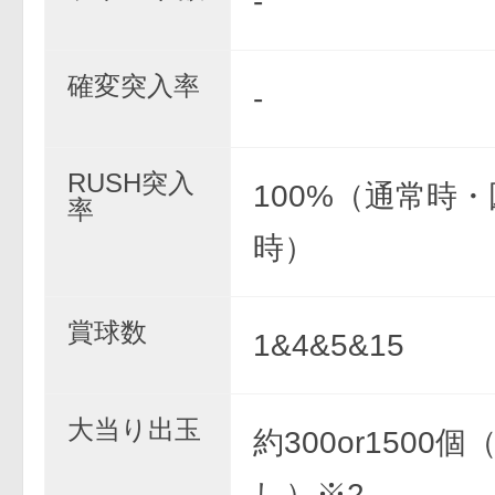
-
確変突入率
-
RUSH突入
100%（通常時
率
時）
賞球数
1&4&5&15
大当り出玉
約300or1500
し）※2