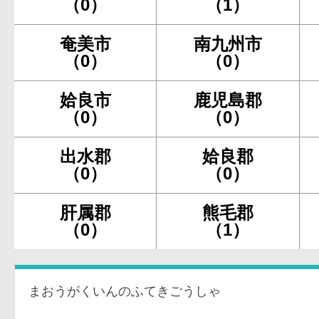
（0）
（1）
奄美市
南九州市
（0）
（0）
姶良市
鹿児島郡
（0）
（0）
出水郡
姶良郡
（0）
（0）
肝属郡
熊毛郡
（0）
（1）
まおうがくいんのふてきごうしゃ