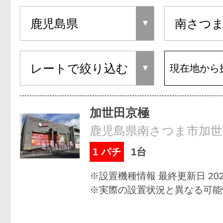
現在地から
加世田京極
鹿児島県南さつま市加世田
1 パチ
1台
※設置機種情報 最終更新日 2026
※実際の設置状況と異なる可能