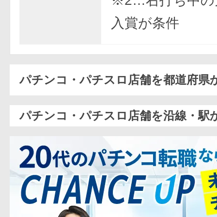
※2…右打ち中の
入賞が条件
パチンコ・パチスロ店舗を都道府県
パチンコ・パチスロ店舗を沿線・駅