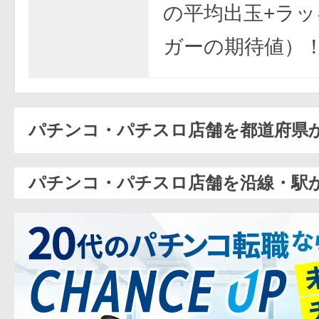
の平均出玉+ラ
ガーの期待値）
パチンコ・パチスロ店舗を都道府県
パチンコ・パチスロ店舗を沿線・駅