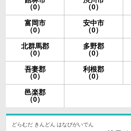
（0）
（0）
富岡市
安中市
（0）
（0）
北群馬郡
多野郡
（0）
（0）
吾妻郡
利根郡
（0）
（0）
邑楽郡
（0）
どらむだ きんどん はなびがいでん