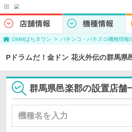
DMMぱちタウン
パチンコ・パチスロ機種情報
Pドラムだ！金ドン 花火外伝の群馬県
群馬県邑楽郡の設置店舗