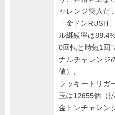
ャレンジ突入だ
「金ドンRUSH
ル継続率は88.4
0回転と時短1回
ナルチャレンジ
値）。
ラッキートリガ
玉は12655個（
金ドンチャレン