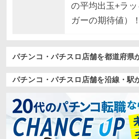
の平均出玉+ラ
ガーの期待値）
パチンコ・パチスロ店舗を都道府県
パチンコ・パチスロ店舗を沿線・駅