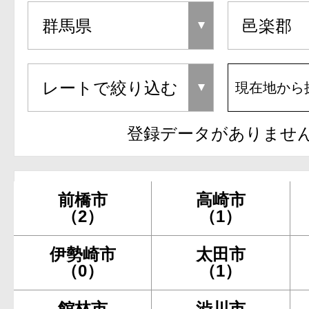
現在地から
登録データがありませ
前橋市
高崎市
（2）
（1）
伊勢崎市
太田市
（0）
（1）
館林市
渋川市