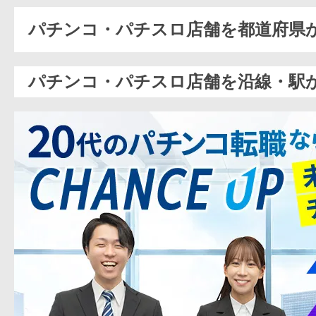
パチンコ・パチスロ店舗を都道府県
パチンコ・パチスロ店舗を沿線・駅