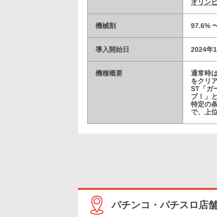
オリンピ
機械割
97.6% 
導入開始日
2024年
機種概要
通常時
をクリ
ST「ガ
ブ！」
特定の
で、上
パチンコ・パチスロ店