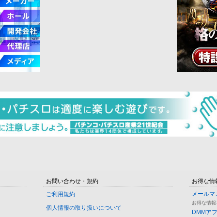
お問い合わせ・規約
お得な情
メールマ
ご利用規約
お得な情報
個人情報の取り扱いについて
DMMア