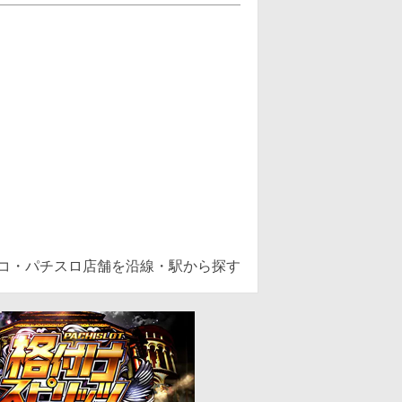
ンコ・パチスロ店舗を沿線・駅から探す