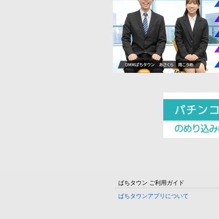
ぱちタウン ご利用ガイド
ぱちタウンアプリについて