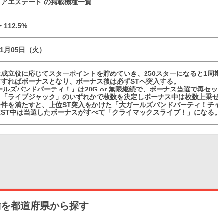
アエステート の掲載機種一覧
〜 112.5%
11月05日（火）
は成立役に応じてスターポイントを貯めていき、250スターになると1周
アすればボーナスとなり、ボーナス後は必ずSTへ突入する。
ールズバンドパーティ！」は20G or 無限継続で、ボーナス当選で再
と「ライブジャック」のいずれかで枚数を決定しボーナス中は枚数上乗せ
条件を満たすと、上位ST突入をかけた「大ガールズバンドパーティ！チャ
位ST中は当選したボーナスがすべて「クライマックスライブ！」になる
舗を都道府県から探す