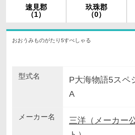
速見郡
玖珠郡
（1）
（0）
おおうみものがたり5すぺしゃる
型式名
P大海物語5スペ
A
メーカー名
三洋（メーカー
ト）