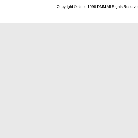
Copyright © since 1998 DMM All Rights Reserve