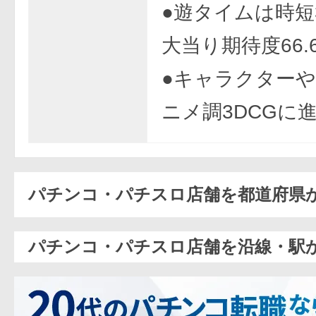
●遊タイムは時短
大当り期待度66.
●キャラクター
ニメ調3DCGに
パチンコ・パチスロ店舗を都道府県
パチンコ・パチスロ店舗を沿線・駅