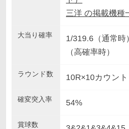
三洋 の掲載機種
大当り確率
1/319.6（通常時）
（高確率時）
ラウンド数
10R×10カウント
確変突入率
54%
賞球数
3&2&1&3&4&15