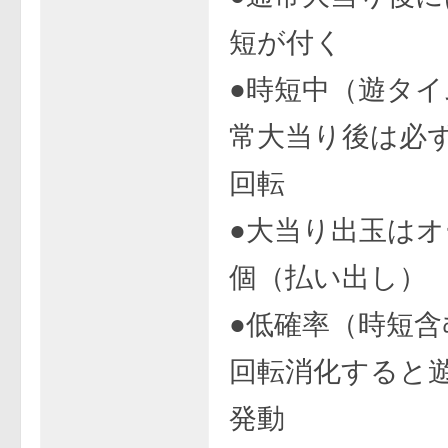
短が付く
●時短中（遊タ
常大当り後は必ず
回転
●大当り出玉はオー
個（払い出し）
●低確率（時短含
回転消化すると
発動