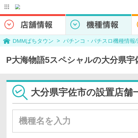
DMMぱちタウン
パチンコ・パチスロ機種情報
P大海物語5スペシャルの大分県宇
大分県宇佐市の設置店舗