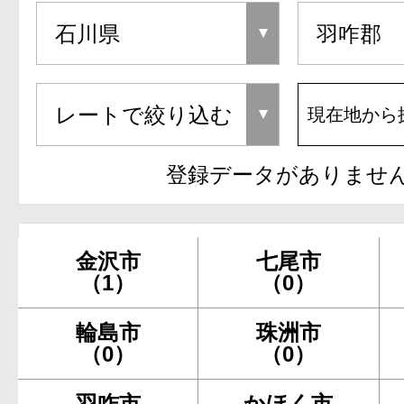
現在地から
登録データがありませ
金沢市
七尾市
（1）
（0）
輪島市
珠洲市
（0）
（0）
羽咋市
かほく市