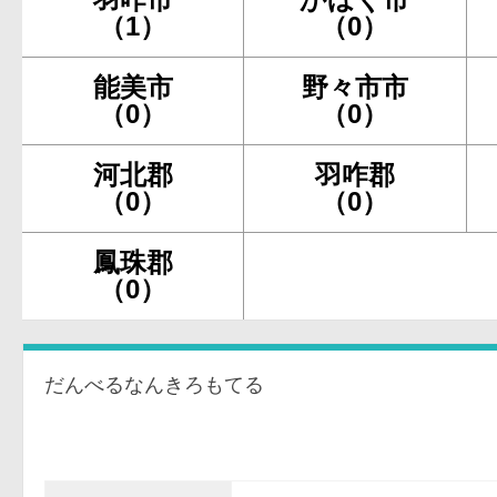
（1）
（0）
能美市
野々市市
（0）
（0）
河北郡
羽咋郡
（0）
（0）
鳳珠郡
（0）
だんべるなんきろもてる