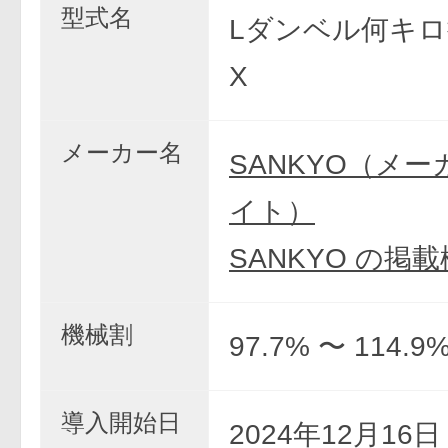
型式名
Lダンベル何キ
X
メーカー名
SANKYO（メ
イト）
SANKYO の掲
機械割
97.7% 〜 114.9
導入開始日
2024年12月16