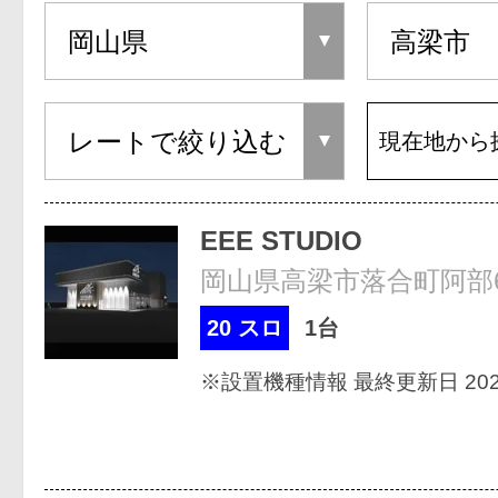
現在地から
EEE STUDIO
岡山県高梁市落合町阿部60
20 スロ
1台
※設置機種情報 最終更新日 2026