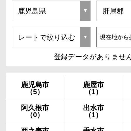
現在地から
登録データがありませ
鹿児島市
鹿屋市
（5）
（1）
阿久根市
出水市
（0）
（1）
西之表市
垂水市