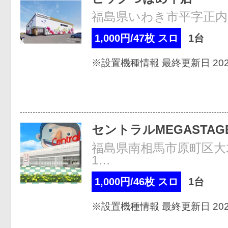
福島県いわき市平字正内
1,000円/47枚 スロ
1台
※設置機種情報 最終更新日 2026
セントラルMEGASTAGE
福島県南相馬市原町区大
1…
1,000円/46枚 スロ
1台
※設置機種情報 最終更新日 2026