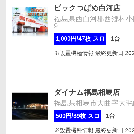
ビックつばめ白河店
福島県西白河郡西郷村小
9…
1,000円/47枚 スロ
1台
※設置機種情報 最終更新日 2026
ダイナム福島相馬店
福島県相馬市大曲字大毛内
500円/89枚 スロ
1台
※設置機種情報 最終更新日 2026