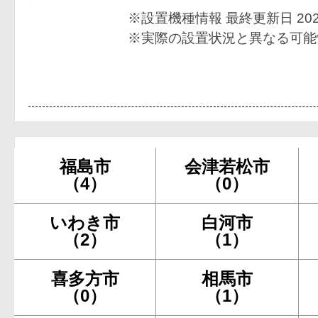
※設置機種情報 最終更新日 2025
※実際の設置状況と異なる可能
福島市
会津若松市
（4）
（0）
いわき市
白河市
（2）
（1）
喜多方市
相馬市
（0）
（1）