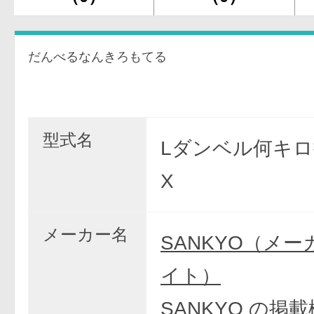
だんべるなんきろもてる
Lパ
型式名
Lダンベル何キ
X
メーカー名
SANKYO（メ
イト）
SANKYO の掲