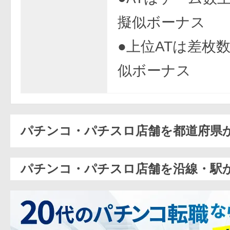
擬似ボーナス
●上位ATは差枚
似ボーナス
パチンコ・パチスロ店舗を都道府県
パチンコ・パチスロ店舗を沿線・駅