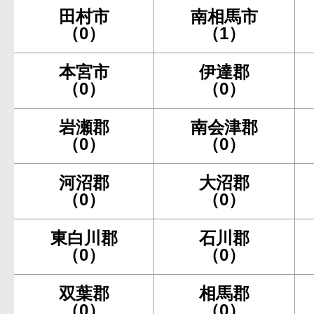
田村市
南相馬市
（0）
（1）
本宮市
伊達郡
（0）
（0）
岩瀬郡
南会津郡
（0）
（0）
河沼郡
大沼郡
（0）
（0）
東白川郡
石川郡
（0）
（0）
双葉郡
相馬郡
（0）
（0）