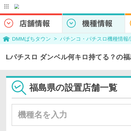
DMMぱちタウン
パチンコ・パチスロ機種情報
Lパチスロ ダンベル何キロ持てる？の
福島県の設置店舗一覧