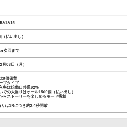
5&1&15
0個（払い出し）
転or次回まで
02月03日（月）
は8個保留
ープタイプ
入率は始動口共通62%
いでの大当りはオール1500個（払い出し）
時からストーリーを楽しめるモード搭載
当りは1Rにつき約2.4秒開放