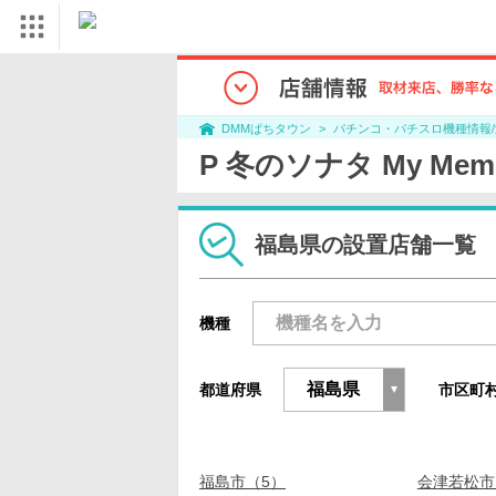
パチンコ・パチスロ機種情報
DMMぱちタウン
P 冬のソナタ My M
福島県の設置店舗一覧
機種
都道府県
市区町
福島市（5）
会津若松市