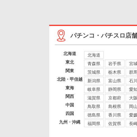
パチンコ・パチスロ店
北海道
北海道
東北
青森県
岩手県
宮
関東
茨城県
栃木県
群
北陸・甲信越
新潟県
富山県
石
東海
岐阜県
静岡県
愛
関西
滋賀県
京都府
大
中国
鳥取県
島根県
岡
四国
徳島県
香川県
愛
九州・沖縄
福岡県
佐賀県
長