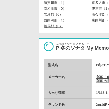
須賀川市（1）
喜多方市（
南相馬市（0）
伊達市（1
岩瀬郡（0）
南会津郡（
西白河郡（1）
東白川郡（
相馬郡（0）
ふゆのそなた まい めもりー
P 冬のソナタ My Memo
型式名
P冬のソ
メーカー名
京楽（
京楽 の
大当り確率
1/315
ラウンド数
2or10