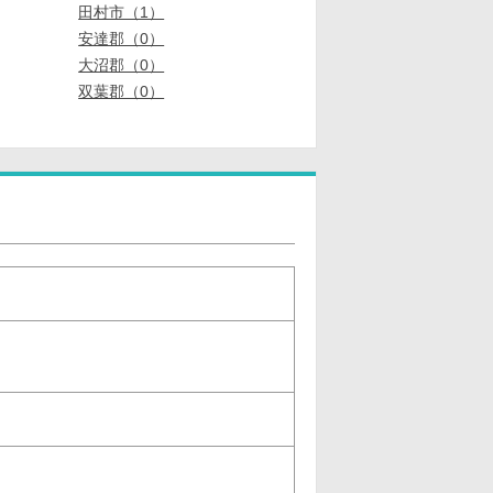
田村市（1）
安達郡（0）
大沼郡（0）
双葉郡（0）