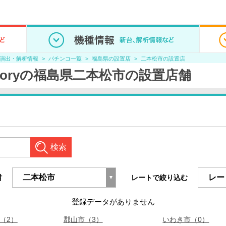
/演出・解析情報
パチンコ一覧
福島県の設置店
二本松市の設置店
emoryの福島県二本松市の設置店舗
検索
村
レートで絞り込む
登録データがありません
（2）
郡山市（3）
いわき市（0）