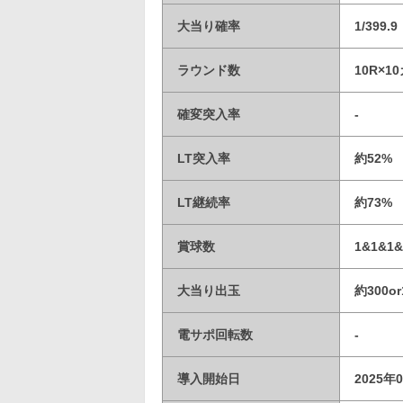
大当り確率
1/399
ラウンド数
10R×1
確変突入率
-
LT突入率
約52%
LT継続率
約73%
賞球数
1&1&1&
大当り出玉
約300o
電サポ回転数
-
導入開始日
2025年