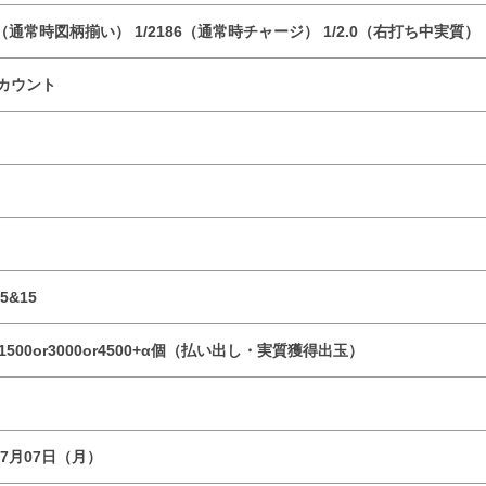
.9（通常時図柄揃い） 1/2186（通常時チャージ） 1/2.0（右打ち中実質）
0カウント
5&15
r1500or3000or4500+α個（払い出し・実質獲得出玉）
07月07日（月）