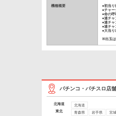
機種概要
●初当り
●チャ
●命の呼
●連チ
●連チャ
●連チ
●大当り
※出玉
パチンコ・パチスロ店
北海道
北海道
東北
青森県
岩手県
宮