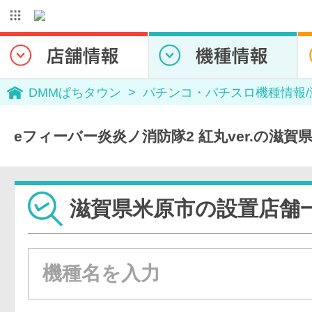
DMMぱちタウン
パチンコ・パチスロ機種情報
eフィーバー炎炎ノ消防隊2 紅丸ver.の滋
滋賀県米原市の設置店舗