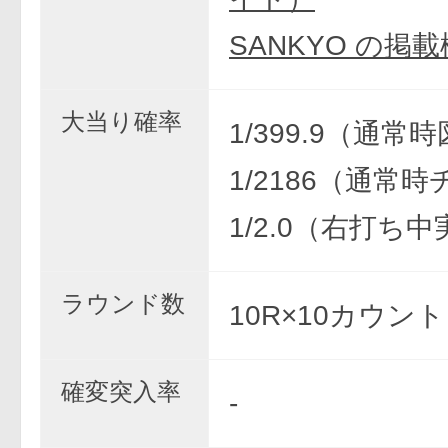
SANKYO の掲
大当り確率
1/399.9（通常
1/2186（通常
1/2.0（右打ち
ラウンド数
10R×10カウント
確変突入率
-