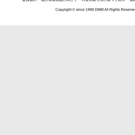
Copyright © since 1998 DMM All Rights Reserve