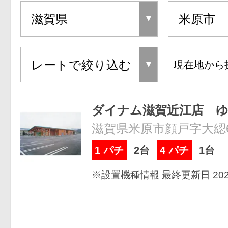
現在地から
ダイナム滋賀近江店 
滋賀県米原市顔戸字大綛6
1 パチ
2台
4 パチ
1台
※設置機種情報 最終更新日 2026