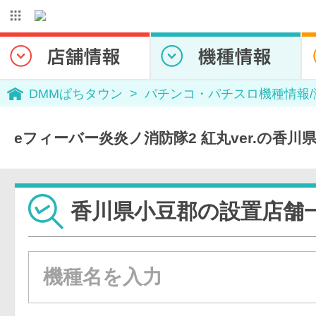
DMMぱちタウン
パチンコ・パチスロ機種情報
eフィーバー炎炎ノ消防隊2 紅丸ver.の香
香川県小豆郡の設置店舗