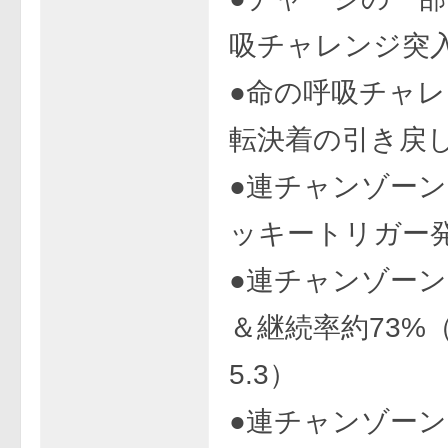
吸チャレンジ突
●命の呼吸チャレ
転決着の引き戻
●連チャンゾー
ッキートリガー
●連チャンゾー
＆継続率約73%（
5.3）
●連チャンゾー