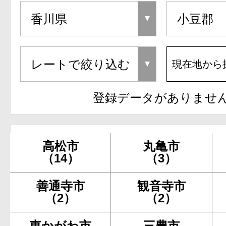
現在地から
登録データがありませ
高松市
丸亀市
（14）
（3）
善通寺市
観音寺市
（2）
（2）
東かがわ市
三豊市