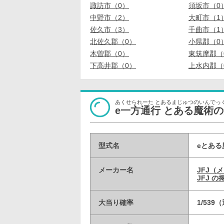
諏訪市（0）
須坂市（0
中野市（2）
大町市（1
佐久市（3）
千曲市（1
北佐久郡（0）
小県郡（0
木曽郡（0）
東筑摩郡（
下高井郡（0）
上水内郡（
あくせられーた とあるまじゅつのいんでっ
e一方通行 とある魔術
型式名
eとある
メーカー名
JFJ（
JFJ 
大当り確率
1/53