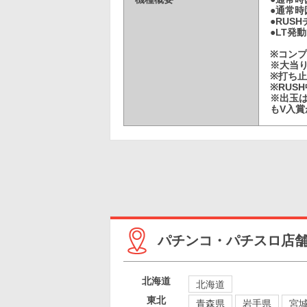
●通常時
●RUS
●LT発
※コン
※大当り
※打ち止
※RUS
※出玉は
もV入賞
パチンコ・パチスロ店
北海道
北海道
東北
青森県
岩手県
宮