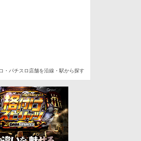
ンコ・パチスロ店舗を沿線・駅から探す