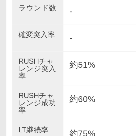
ラウンド数
-
確変突入率
-
RUSHチャ
約51%
レンジ突入
率
RUSHチャ
約60%
レンジ成功
率
LT継続率
約75%