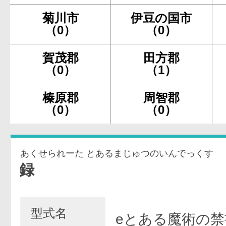
菊川市
伊豆の国市
（0）
（0）
賀茂郡
田方郡
（0）
（1）
榛原郡
周智郡
（0）
（0）
あくせられーた とあるまじゅつのいんでっくす
型式名
eとある魔術の禁