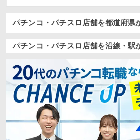
パチンコ・パチスロ店舗を都道府県
パチンコ・パチスロ店舗を沿線・駅