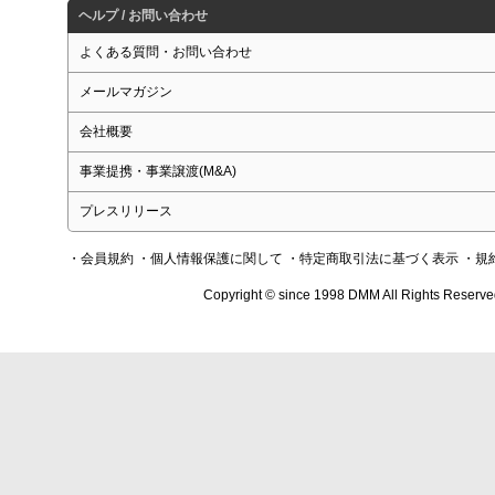
ヘルプ / お問い合わせ
よくある質問・お問い合わせ
メールマガジン
会社概要
事業提携・事業譲渡(M&A)
プレスリリース
・会員規約
・個人情報保護に関して
・特定商取引法に基づく表示
・規
Copyright © since 1998 DMM All Rights Reserve