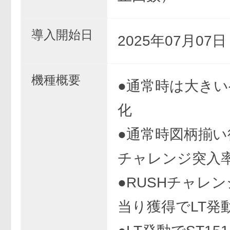
導入開始日
2025年07月07
機種概要
●通常時は大き
化
●通常時図柄揃い
チャレンジ突入率
●RUSHチャレ
当り獲得でLT発