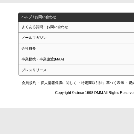
ヘルプ / お問い合わせ
よくある質問・お問い合わせ
メールマガジン
会社概要
事業提携・事業譲渡(M&A)
プレスリリース
・会員規約
・個人情報保護に関して
・特定商取引法に基づく表示
・規
Copyright © since 1998 DMM All Rights Reserve