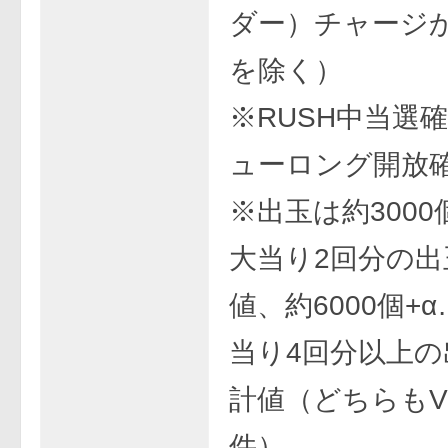
ダー）チャージ
を除く）
※RUSH中当選
ューロング開放
※出玉は約3000
大当り2回分の出
値、約6000個+
当り4回分以上の
計値（どちらも
件）