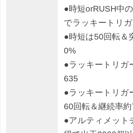
●時短orRUSH
でラッキートリガ
●時短は50回転＆
0%
●ラッキートリガー
635
●ラッキートリガー
60回転＆継続率約7
●アルティメット