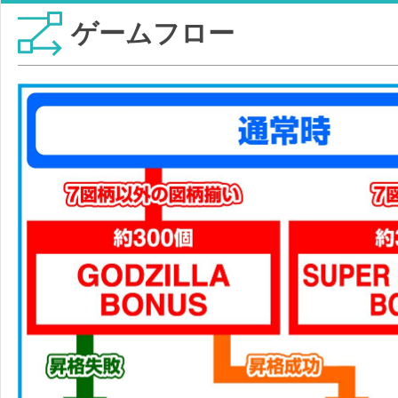
ゲームフロー