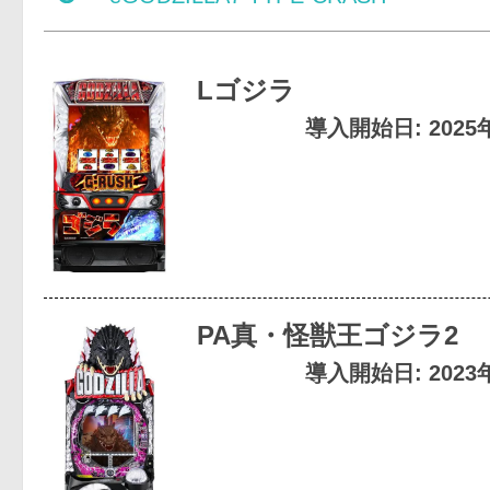
Lゴジラ
導入開始日: 2025
PA真・怪獣王ゴジラ2
導入開始日: 2023