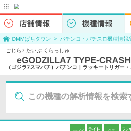
DMMぱちタウン
パチンコ・パチスロ機種情報
ごじら7 たいぷ くらっしゅ
LLA7 TYPE-CRASH