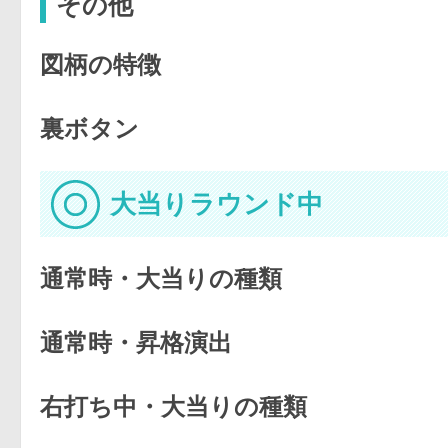
その他
図柄の特徴
裏ボタン
大当りラウンド中
通常時・大当りの種類
通常時・昇格演出
右打ち中・大当りの種類