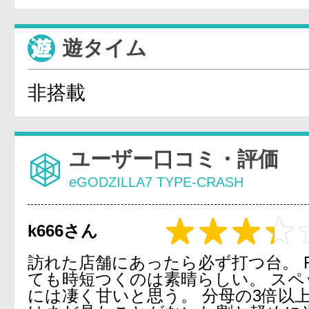
遊タイム
非搭載
ユーザー口コミ・評価
eGODZILLA7 TYPE-CRASH
k666さん
訪れた店舗にあったら必ず打つ台。 R
ても時短つくのは素晴らしい。 スペ
には凄く甘いと思う。 分母の3倍以