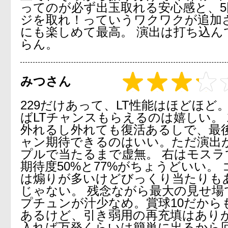
ってのが必ず出玉取れる安心感と、
ジを取れ！っていうワクワクが追加
にも楽しめて最高。 演出は打ち込ん
らん。
みつさん
229だけあって、LT性能はほどほど
ばLTチャンスもらえるのは嬉しい。
外れるし外れても復活あるしで、最
ャン期待できるのはいい。ただ演出
プルで当たるまで虚無。 右はモスラ
期待度50%と77%がちょうどいい。
は煽りが多いけどびっくり当たりも
じゃない。 残念ながら最大の見せ場
プチュンが汁少なめ。賞球10だから
あるけど、引き弱用の再充填はありが
入れば万発くらいは簡単に出るから