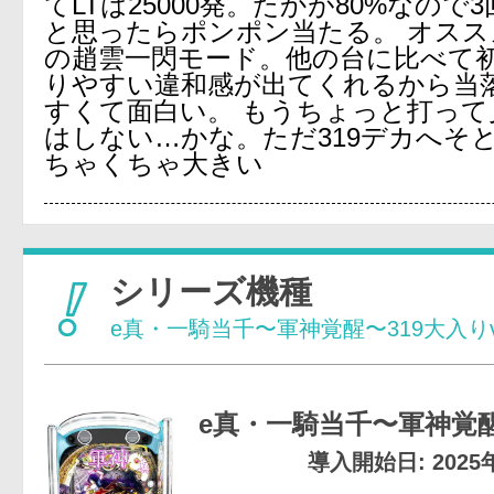
てLTは25000発。たかが80%なので
と思ったらポンポン当たる。 オス
の趙雲一閃モード。他の台に比べて
りやすい違和感が出てくれるから当
すくて面白い。 もうちょっと打って
はしない…かな。ただ319デカへそ
ちゃくちゃ大きい
シリーズ機種
e真・一騎当千〜軍神覚醒〜319大入りve
e真・一騎当千〜軍神覚醒〜3
導入開始日: 2025