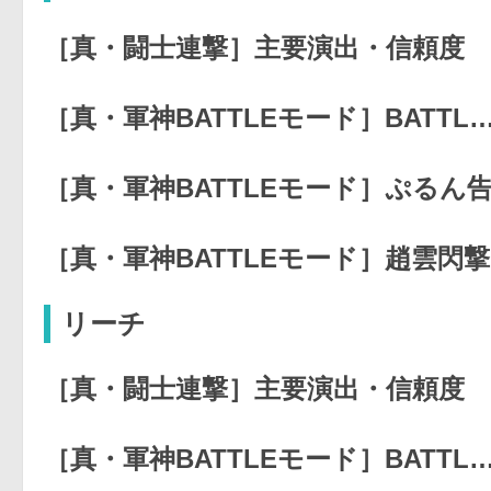
［真・闘士連撃］主要演出・信頼度
［真・軍神BATTLEモード］BATTL
［真・軍神BATTLEモード］ぷるん
［真・軍神BATTLEモード］趙雲閃
リーチ
［真・闘士連撃］主要演出・信頼度
［真・軍神BATTLEモード］BATTL