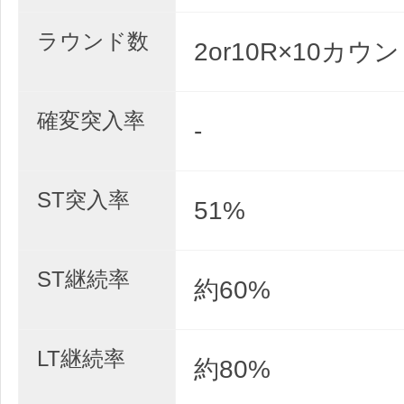
ラウンド数
2or10R×10カウ
確変突入率
-
ST突入率
51%
ST継続率
約60%
LT継続率
約80%