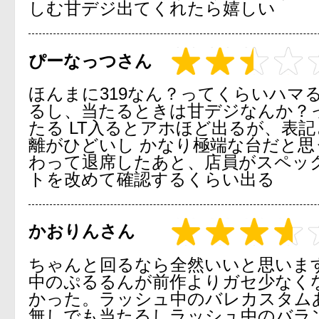
しむ甘デジ出てくれたら嬉しい
ぴーなっつさん
ほんまに319なん？ってくらいハマ
るし、当たるときは甘デジなんか？
たる LT入るとアホほど出るが、表
離がひどいし かなり極端な台だと思
わって退席したあと、店員がスペッ
トを改めて確認するくらい出る
かおりんさん
ちゃんと回るなら全然いいと思いま
中のぷるるんが前作よりガセ少なく
かった。ラッシュ中のバレカスタム
無しでも当たるしラッシュ中のバラ