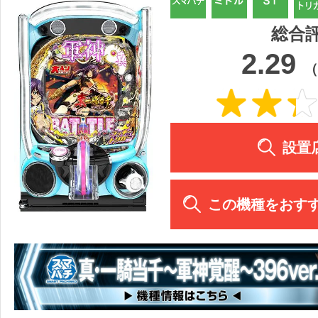
総合
2.29
（
設置
この機種をおす