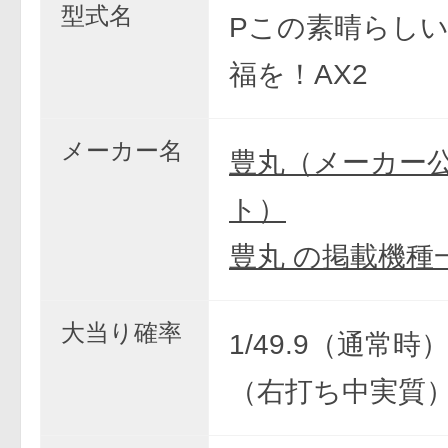
型式名
Pこの素晴らし
福を！AX2
メーカー名
豊丸（メーカー
ト）
豊丸 の掲載機種
大当り確率
1/49.9（通常時） 
（右打ち中実質