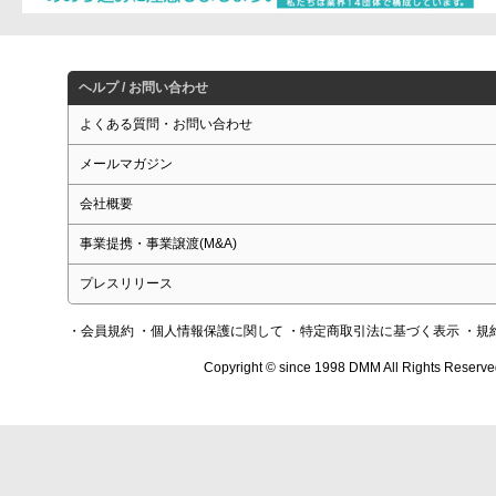
ヘルプ / お問い合わせ
よくある質問・お問い合わせ
メールマガジン
会社概要
事業提携・事業譲渡(M&A)
プレスリリース
・会員規約
・個人情報保護に関して
・特定商取引法に基づく表示
・規
Copyright © since 1998 DMM All Rights Reserve