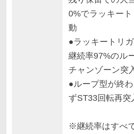
0%でラッキート
動
●ラッキートリ
継続率97%のル
チャンゾーン突
●ループ型が終
ずST33回転再突
※継続率はすべ