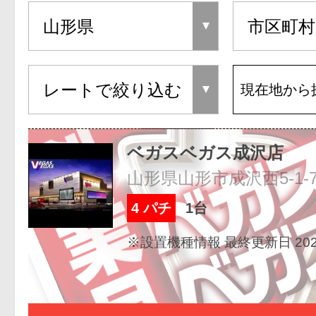
現在地から
ベガスベガス成沢店
山形県山形市成沢西5-1-
4 パチ
1台
※設置機種情報 最終更新日 2026