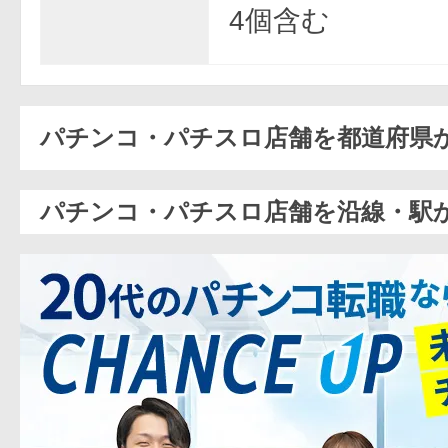
4個含む
パチンコ・パチスロ店舗を都道府県
パチンコ・パチスロ店舗を沿線・駅