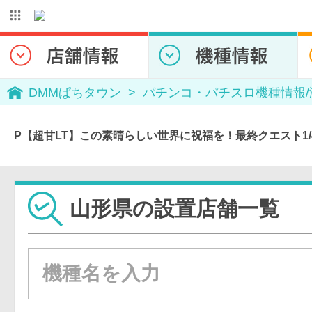
DMMぱちタウン
パチンコ・パチスロ機種情報
P【超甘LT】この素晴らしい世界に祝福を！最終クエスト1/
山形県の設置店舗一覧