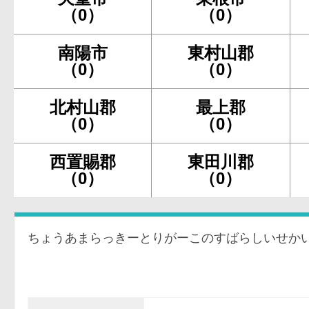
（0）
（0）
南陽市
東村山郡
（0）
（0）
北村山郡
最上郡
（0）
（0）
西置賜郡
東田川郡
（0）
（0）
P【超甘