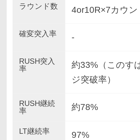
ラウンド数
4or10R×7カウ
確変突入率
-
RUSH突入
約33%（このす
率
ジ突破率）
RUSH継続
約78%
率
LT継続率
97%