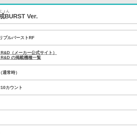
ーじょん
URST Ver.
リプルバーストRF
R&D（メーカー公式サイト）
R&D の掲載機種一覧
.9（通常時）
R×10カウント