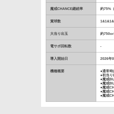
魔戒CHANCE継続率
約75%
賞球数
1&1&1&
大当り出玉
約750o
電サポ回転数
-
導入開始日
2026年
機種概要
●通常
●初当り
●魔戒B
●魔戒B
●魔戒C
●魔戒C
●魔戒C