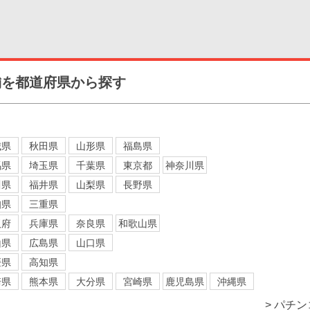
舗を都道府県から探す
城県
秋田県
山形県
福島県
馬県
埼玉県
千葉県
東京都
神奈川県
川県
福井県
山梨県
長野県
知県
三重県
阪府
兵庫県
奈良県
和歌山県
山県
広島県
山口県
媛県
高知県
崎県
熊本県
大分県
宮崎県
鹿児島県
沖縄県
> パチ