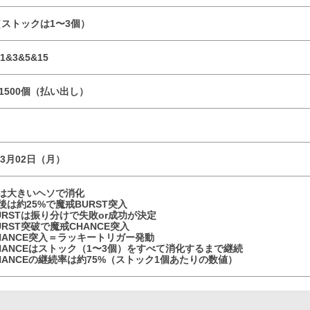
（ストックは1〜3個）
1&3&5&15
r1500個（払い出し）
03月02日（月）
時は大きいヘソで消化
後は約25%で魔戒BURST突入
URSTは振り分けで失敗or成功が決定
URST突破で魔戒CHANCE突入
HANCE突入＝ラッキートリガー発動
HANCEはストック（1〜3個）をすべて消化するまで継続
HANCEの継続率は約75%（ストック1個あたりの数値）