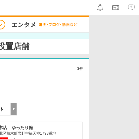
の設置店舗
3件
木店 ゆったり館
北区植木町岩野字福天神1793番地