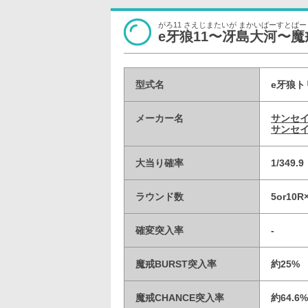
がろ11 さえじまたいが まかいばーすとば
e牙狼11〜冴島大河〜魔戒B
型式名
e牙狼ト
メーカー名
サンセイ
サンセイ
大当り確率
1/349
ラウンド数
5or10
確変突入率
-
魔戒BURST突入率
約25%
魔戒CHANCE突入率
約64.6%