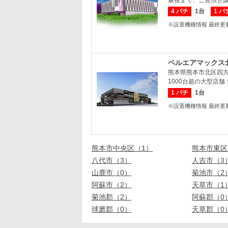
最後まで、ご覧頂き
4 パチ
1台
1 パ
※設置機種情報 最終更新日 
ベルエアマックス
熊本県熊本市北区四方寄
1000台超の大型店舗
1 パチ
1台
※設置機種情報 最終更新日 
熊本市中央区（1）
熊本市東区
八代市（3）
人吉市（3
山鹿市（0）
菊池市（2
阿蘇市（2）
天草市（1
菊池郡（2）
阿蘇郡（0
球磨郡（0）
天草郡（0