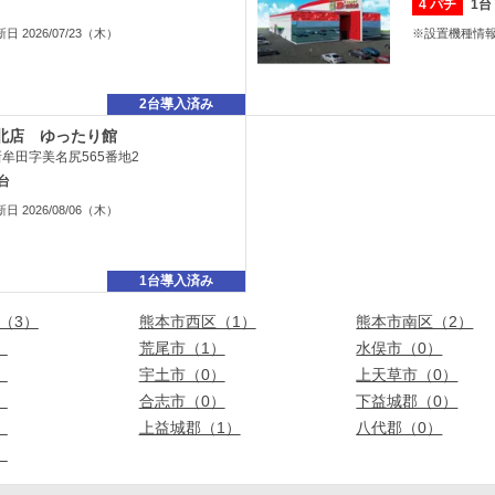
4 パチ
1台
2026/07/23（木）
※設置機種情報 最
2台導入済み
北店 ゆったり館
牟田字美名尻565番地2
台
2026/08/06（木）
1台導入済み
（3）
熊本市西区（1）
熊本市南区（2）
）
荒尾市（1）
水俣市（0）
）
宇土市（0）
上天草市（0）
）
合志市（0）
下益城郡（0）
）
上益城郡（1）
八代郡（0）
）