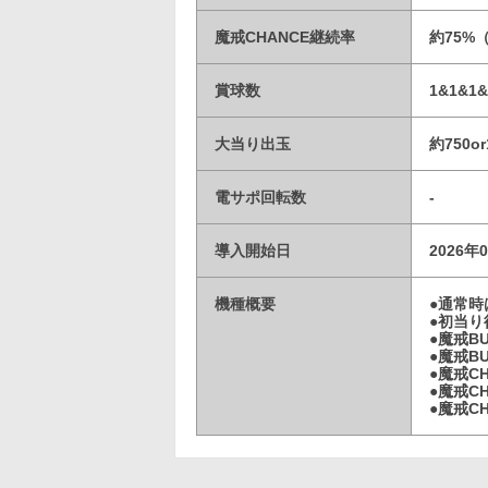
魔戒CHANCE継続率
約75%
賞球数
1&1&1&
大当り出玉
約750o
電サポ回転数
-
導入開始日
2026年
機種概要
●通常
●初当り
●魔戒B
●魔戒B
●魔戒C
●魔戒C
●魔戒C