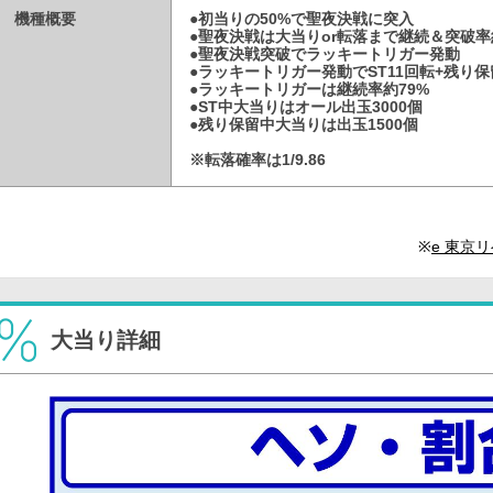
機種概要
●初当りの50%で聖夜決戦に突入
●聖夜決戦は大当りor転落まで継続＆突破率
●聖夜決戦突破でラッキートリガー発動
●ラッキートリガー発動でST11回転+残り保
●ラッキートリガーは継続率約79%
●ST中大当りはオール出玉3000個
●残り保留中大当りは出玉1500個
※転落確率は1/9.86
※
e 東京
大当り詳細