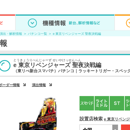
/演出・解析情報
パチンコ一覧
e 東京リベンジャーズ 聖夜決戦編
情報
とうきょうりべんじゃーず せいやけっせんへん
e 東京リベンジャーズ 聖夜決戦編
（東リべ新台スマパチ）パチンコ｜ラッキートリガー・スペッ
ボーダー情報
演出情報
設置店検索
e 東京リベン