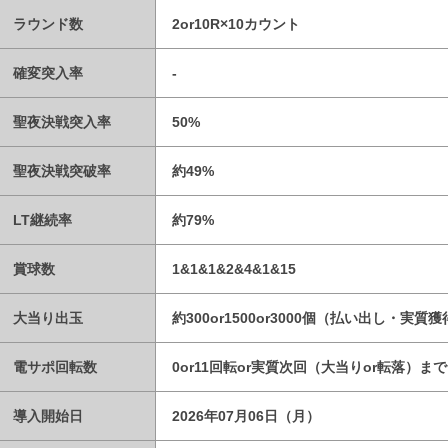
ラウンド数
2or10R×10カウント
確変突入率
-
聖夜決戦突入率
50%
聖夜決戦突破率
約49%
LT継続率
約79%
賞球数
1&1&1&2&4&1&15
大当り出玉
約300or1500or3000個（払い出し・実質
電サポ回転数
0or11回転or実質次回（大当りor転落）まで
導入開始日
2026年07月06日（月）