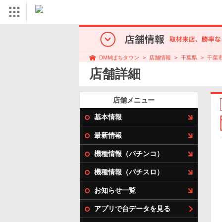
店舗情報
千葉県
千葉
DMMぱちタウン
店舗詳細
店舗メニュー
基本情報
最新情報
機種情報（パチンコ）
機種情報（パチスロ）
お知らせ一覧
アプリで台データを見る