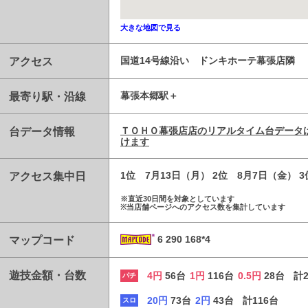
大きな地図で見る
アクセス
国道14号線沿い ドンキホーテ幕張店隣
最寄り駅・沿線
幕張本郷駅
台データ情報
ＴＯＨＯ幕張店店のリアルタイム台データ
けます
アクセス集中日
1位 7月13日（月） 2位 8月7日（金） 
※直近30日間を対象としています
※当店舗ページへのアクセス数を集計しています
マップコード
6 290 168*4
遊技金額・台数
4円
56台
1円
116台
0.5円
28台
計2
パチ
20円
73台
2円
43台
計116台
スロ