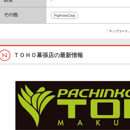
-
その他
PigPointClub
「マップコード」
ＴＯＨＯ幕張店の最新情報