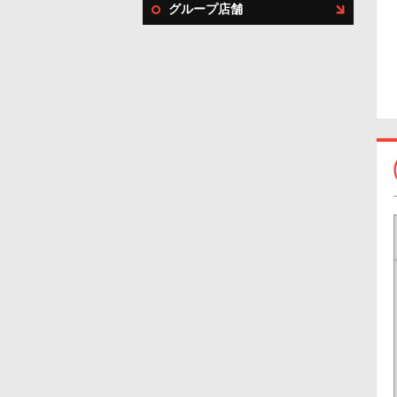
グループ店舗