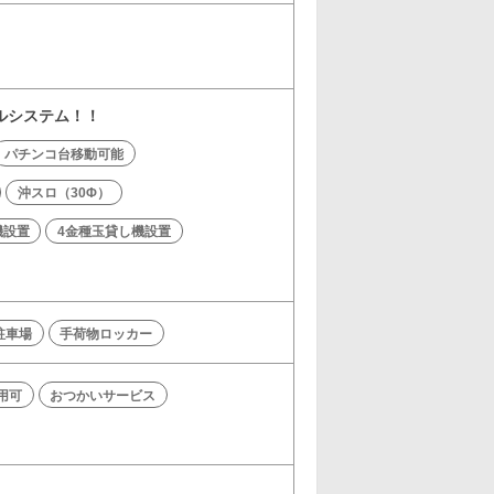
ルシステム！！
パチンコ台移動可能
沖スロ（30Φ）
機設置
4金種玉貸し機設置
駐車場
手荷物ロッカー
利用可
おつかいサービス