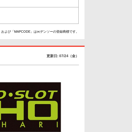
および「MAPCODE」は㈱デンソーの登録商標です。
更新日: 07/24（金）