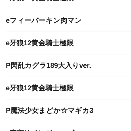
eフィーバーキン肉マン
e牙狼12黄金騎士極限
P閃乱カグラ189大入りver.
e牙狼12黄金騎士極限
P魔法少女まどか☆マギカ3