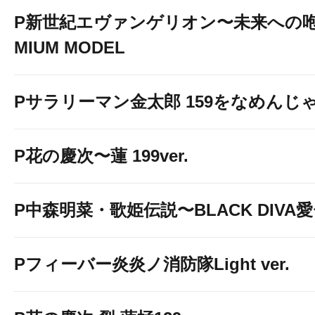
P新世紀エヴァンゲリオン〜未来への咆
MIUM MODEL
Pサラリーマン金太郎 159をなめんじゃね
P花の慶次〜蓮 199ver.
P中森明菜・歌姫伝説〜BLACK DIVA
Pフィーバー炎炎ノ消防隊Light ver.