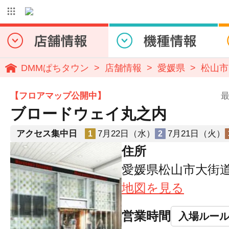
DMMぱちタウン
店舗情報
愛媛県
松山市
【フロアマップ公開中】
最
ブロードウェイ丸之内
アクセス集中日
7月22日（水）
7月21日（火）
1
2
住所
愛媛県松山市大街道2
地図を見る
営業時間
入場ルー