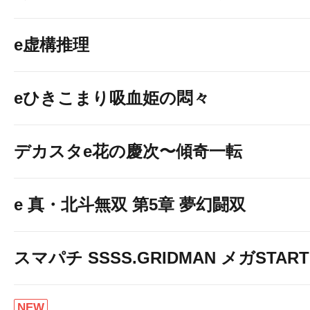
e虚構推理
eひきこまり吸血姫の悶々
デカスタe花の慶次〜傾奇一転
e 真・北斗無双 第5章 夢幻闘双
スマパチ SSSS.GRIDMAN メガSTART 1
NEW