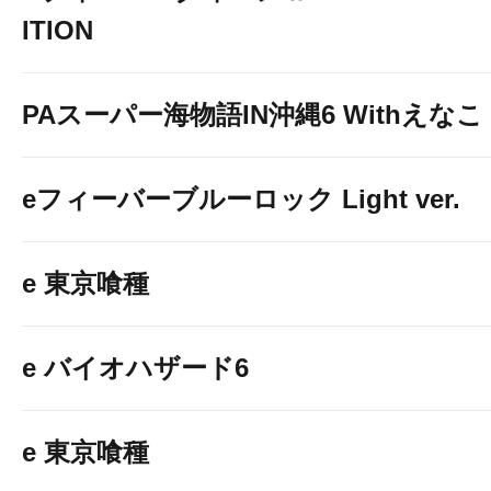
ITION
二番町通り
PAスーパー海物語IN沖縄6 Withえなこ
★丸之内モータープール
eフィーバーブルーロック Light ver.
二番町通り
★お城下パーキング★（※提携パ
e 東京喰種
e バイオハザード6
e 東京喰種