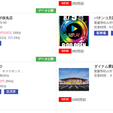
2時間前
NEW
データ公開
ボ保免店
パチンコ天
-30
愛媛県松山市朝
30
営業時間：9:00
0円160玉
168台
駐車場
122台
5円
24台
3時間前
NEW
データ公開
O
ダイナム愛
 キスケボック…
愛媛県松山市
時30分
営業時間： 9
02円
284台
645台
託児所
16時間前
NEW