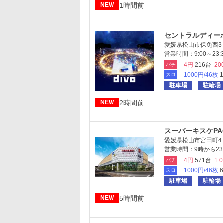
1時間前
NEW
セントラルディー
愛媛県松山市保免西3-9
営業時間：9:00～23:
4円
216台
20
パチ
1000円/46枚
スロ
駐車場
駐輪場
2時間前
NEW
スーパーキスケPA
愛媛県松山市宮田町4
営業時間：9時から23
4円
571台
1.
パチ
1000円/46枚
スロ
駐車場
駐輪場
5時間前
NEW