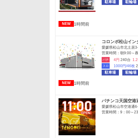
駐車場
駐輪場
1時間前
NEW
コロンボ松山イン
愛媛県松山市北土居3-9
営業時間：朝9:00～夜2
4円
240台
1.
パチ
1000円/46枚
スロ
駐車場
駐輪場
1時間前
NEW
パチンコ天国空港
愛媛県松山市空港通6-1
営業時間：9：00～23