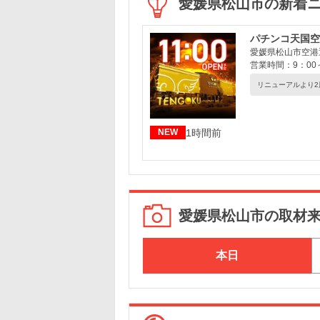
愛媛県松山市の新着
パチンコ天国空
愛媛県松山市空港通6
営業時間：9：00～
リニューアルより2
1時間前
NEW
愛媛県松山市の取材
本日