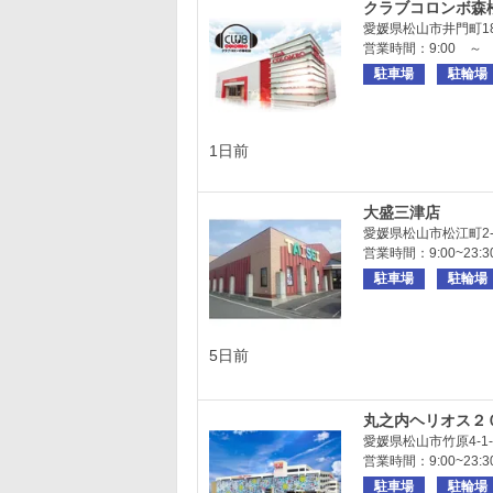
クラブコロンボ森
愛媛県松山市井門町18
営業時間：9:00 ～ 2
駐車場
駐輪場
1日前
大盛三津店
愛媛県松山市松江町2-
営業時間：9:00~23:3
駐車場
駐輪場
5日前
丸之内ヘリオス２
愛媛県松山市竹原4-1-
営業時間：9:00~23:3
駐車場
駐輪場