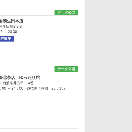
データ公開
国朝生田本店
生田町1-9-3
 ～ 23:30
駐輪場
データ公開
媛北条店 ゆったり館
下難波字井方甲114番…
：00 ～ 24：00（遊技終了時間 23：35）