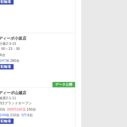
駐輪場
ディーボ小坂店
坂2-3-15
00～23：30
46台
円/47枚
280台
駐輪場
データ公開
ディーボ山越店
原2-1-11
/22グランドオープン
00台
200円160玉
150台
円/49枚
210台
5円
6台
駐輪場