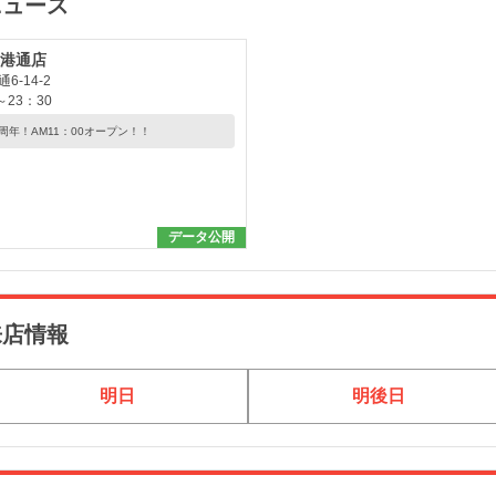
ニュース
港通店
-14-2
23：30
周年！AM11：00オープン！！
データ公開
来店情報
明日
明後日