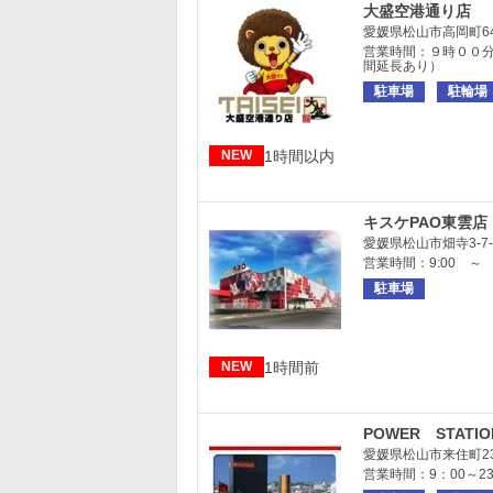
大盛空港通り店
愛媛県松山市高岡町6
営業時間：９時００
間延長あり）
駐車場
駐輪場
1時間以内
NEW
キスケPAO東雲店
愛媛県松山市畑寺3-7-
営業時間：9:00 ～ 2
駐車場
1時間前
NEW
POWER STAT
愛媛県松山市来住町23
営業時間：9：00～23