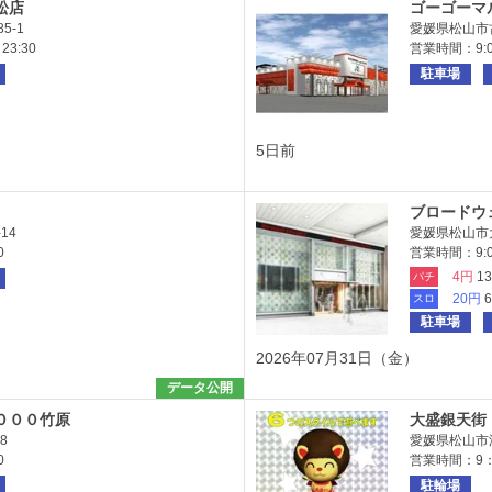
松店
ゴーゴーマ
5-1
愛媛県松山市古
3:30
営業時間：9:0
駐車場
5日前
ブロードウ
14
愛媛県松山市大
0
営業時間：9:00
4円
1
パチ
20円
スロ
駐車場
2026年07月31日（金）
データ公開
０００竹原
大盛銀天街
8
愛媛県松山市湊
0
営業時間：9：
駐輪場