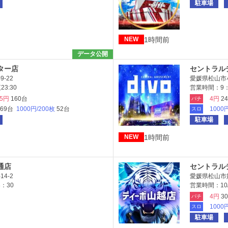
駐車場
1時間前
NEW
データ公開
ター店
セントラル
-22
愛媛県松山市小
3:30
営業時間：9：
25円
160台
4円
2
パチ
269台
1000円/200枚
52台
1000
スロ
駐車場
1時間前
NEW
通店
セントラル
4-2
愛媛県松山市姫
：30
営業時間：10
4円
3
パチ
1000
スロ
駐車場