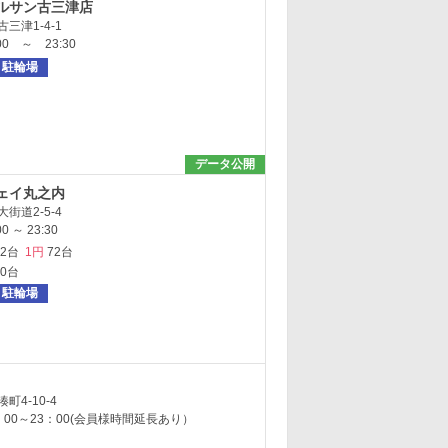
ルサン古三津店
三津1-4-1
0 ～ 23:30
駐輪場
データ公開
ェイ丸之内
街道2-5-4
 ～ 23:30
32台
1円
72台
60台
駐輪場
町4-10-4
00～23：00(会員様時間延長あり）