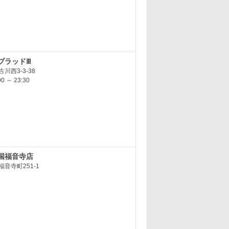
ブラッドⅢ
川西3-3-38
 ～ 23:30
国福音寺店
音寺町251-1