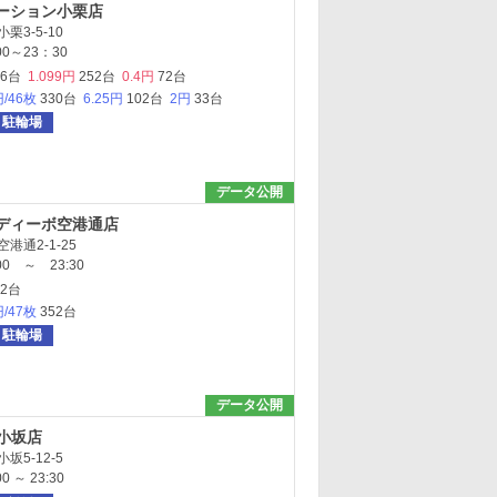
ーション小栗店
栗3-5-10
0～23：30
16台
1.099円
252台
0.4円
72台
円/46枚
330台
6.25円
102台
2円
33台
駐輪場
データ公開
ディーボ空港通店
港通2-1-25
0 ～ 23:30
12台
円/47枚
352台
駐輪場
データ公開
O小坂店
坂5-12-5
 ～ 23:30