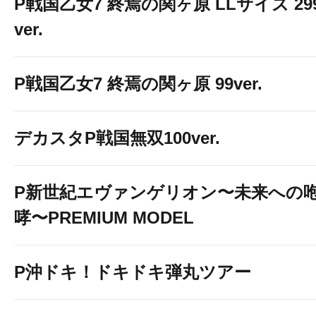
P戦国乙女7 終焉の関ヶ原 LLサイズ 29
ver.
P戦国乙女7 終焉の関ヶ原 99ver.
デカスタP戦国無双100ver.
P新世紀エヴァンゲリオン〜未来への
哮〜PREMIUM MODEL
P沖ドキ！ドキドキ弾丸ツアー