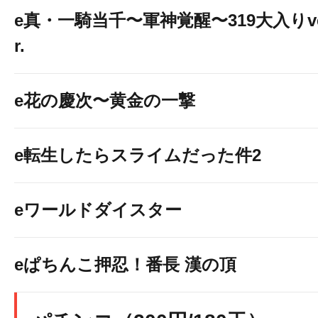
e真・一騎当千〜軍神覚醒〜319大入りv
r.
e花の慶次〜黄金の一撃
e転生したらスライムだった件2
eワールドダイスター
eぱちんこ押忍！番長 漢の頂