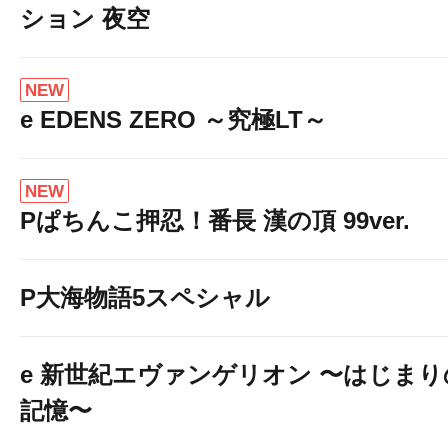
ション 夜空
NEW
e EDENS ZERO ～究極LT～
NEW
Pぱちんこ押忍！番長 漢の頂 99ver.
P大海物語5スペシャル
e 新世紀エヴァンゲリオン 〜はじまり
記憶〜