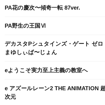
PA花の慶次〜傾奇一転 87ver.
PA野生の王国Ⅵ
デカスタPシュタインズ・ゲート ゼロ
まゆしぃば〜じょん
eようこそ実力至上主義の教室へ
e アズールレーン2 THE ANIMATION 
次元