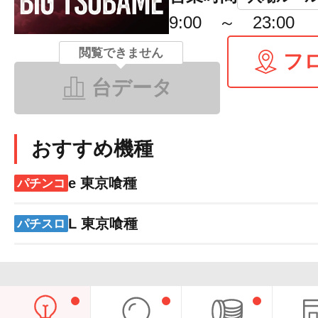
9:00 ～ 23:00
閲覧できません
フ
台データ
おすすめ機種
e 東京喰種
パチンコ
L 東京喰種
パチスロ