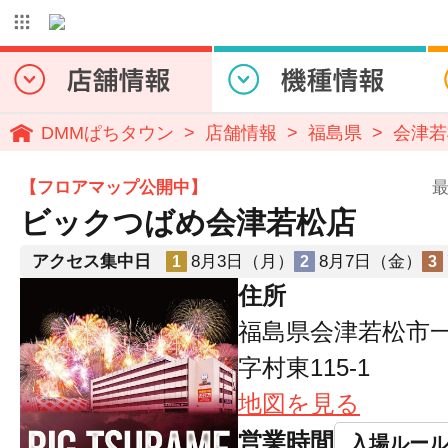
DMMぱちタウン
店舗情報
福島県
会津若
【フロアマップ公開中】
最
ビックつばめ会津若松店
アクセス集中日
8月3日（月）
8月7日（金）
1
2
3
住所
福島県会津若松市
字村東115-1
地図を見る
営業時間
入場ルー