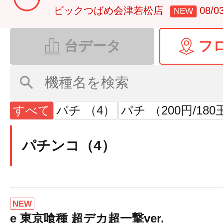
ビックつばめ会津若松店
08/
NEW
台データ
フ
すべて
パチ （4）
パチ （200円/180
パチンコ（4）
NEW
e 東京喰種 超デカ超一撃ver.