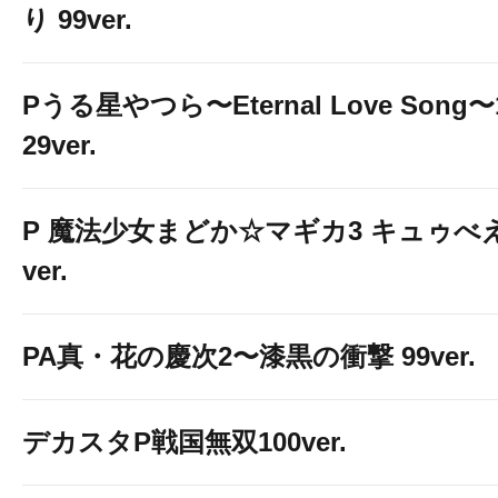
り 99ver.
Pうる星やつら〜Eternal Love Song〜
29ver.
P 魔法少女まどか☆マギカ3 キュゥべ
ver.
PA真・花の慶次2〜漆黒の衝撃 99ver.
デカスタP戦国無双100ver.