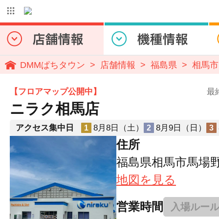
DMMぱちタウン
店舗情報
福島県
相馬市
【フロアマップ公開中】
最
ニラク相馬店
アクセス集中日
8月8日（土）
8月9日（日）
1
2
3
住所
福島県相馬市馬場野
地図を見る
営業時間
入場ルー