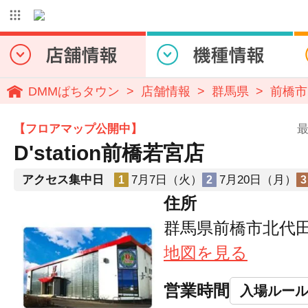
DMMぱちタウン
店舗情報
群馬県
前橋市
【フロアマップ公開中】
最
D'station前橋若宮店
アクセス集中日
7月7日（火）
7月20日（月）
1
2
3
住所
群馬県前橋市北代田町
地図を見る
営業時間
入場ルー