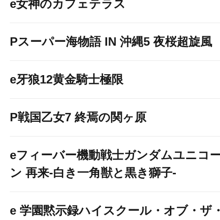
e女神のカフェテラス
Pスーパー海物語 IN 沖縄5 夜桜超旋風
e牙狼12黄金騎士極限
P戦国乙女7 終焉の関ヶ原
eフィーバー機動戦士ガンダムユニコ
ン 再来-白き一角獣と黒き獅子-
e 学園黙示録ハイスクール・オブ・ザ