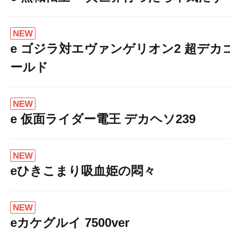
NEW
e ゴジラ対エヴァンゲリオン2 超デカ
ールド
NEW
e 仮面ライダー電王 デカヘソ239
NEW
eひきこまり吸血姫の悶々
NEW
eカケグルイ 7500ver