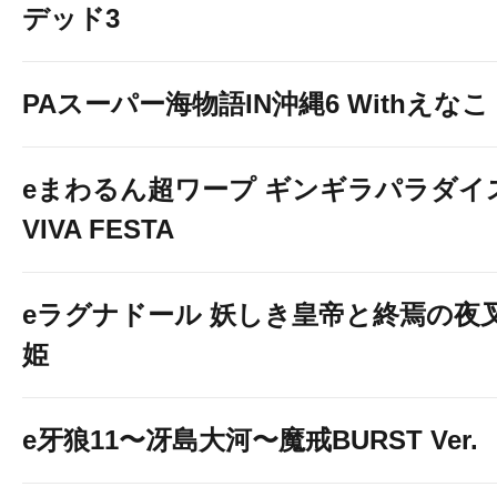
デッド3
PAスーパー海物語IN沖縄6 Withえなこ
eまわるん超ワープ ギンギラパラダイ
VIVA FESTA
eラグナドール 妖しき皇帝と終焉の夜
姫
e牙狼11〜冴島大河〜魔戒BURST Ver.