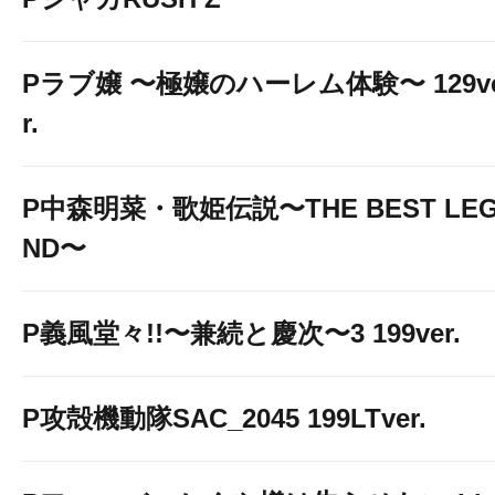
Pラブ嬢 〜極嬢のハーレム体験〜 129v
r.
P中森明菜・歌姫伝説〜THE BEST LE
ND〜
P義風堂々!!〜兼続と慶次〜3 199ver.
P攻殻機動隊SAC_2045 199LTver.