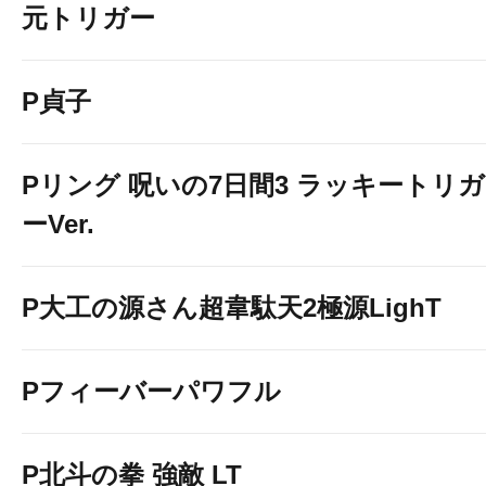
元トリガー
P貞子
Pリング 呪いの7日間3 ラッキートリガ
ーVer.
P大工の源さん超韋駄天2極源LighT
Pフィーバーパワフル
P北斗の拳 強敵 LT