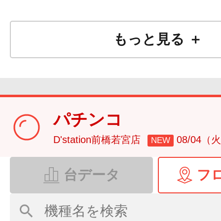
もっと見る ＋
パチンコ
D'station前橋若宮店
08/04（
NEW
台データ
フ