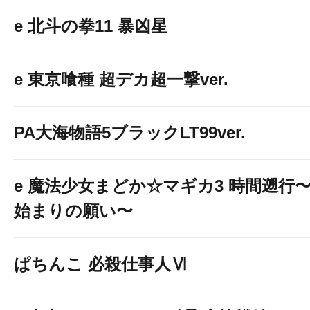
e 北斗の拳11 暴凶星
e 東京喰種 超デカ超一撃ver.
PA大海物語5ブラックLT99ver.
e 魔法少女まどか☆マギカ3 時間遡行
始まりの願い〜
ぱちんこ 必殺仕事人Ⅵ