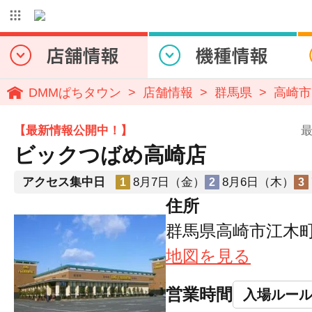
DMMぱちタウン
店舗情報
群馬県
高崎市
【最新情報公開中！】
最
ビックつばめ高崎店
アクセス集中日
8月7日（金）
8月6日（木）
1
2
3
住所
群馬県高崎市江木町3
地図を見る
営業時間
入場ルー