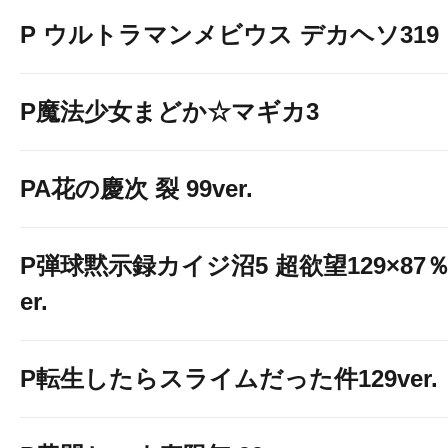
P ウルトラマンメビウス デカヘソ319
P魔法少女まどか☆マギカ3
PA花の慶次 裂 99ver.
P弾球黙示録カイジ沼5 超欲望129×87％
er.
P転生したらスライムだった件129ver.