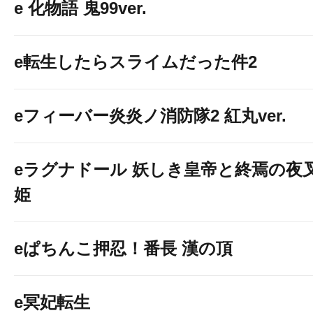
e 化物語 鬼99ver.
e転生したらスライムだった件2
eフィーバー炎炎ノ消防隊2 紅丸ver.
eラグナドール 妖しき皇帝と終焉の夜
姫
eぱちんこ押忍！番長 漢の頂
e冥妃転生