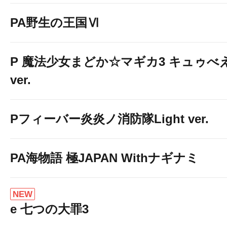
PA野生の王国Ⅵ
P 魔法少女まどか☆マギカ3 キュゥべ
ver.
Pフィーバー炎炎ノ消防隊Light ver.
PA海物語 極JAPAN Withナギナミ
NEW
e 七つの大罪3