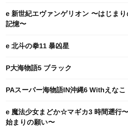
e 新世紀エヴァンゲリオン 〜はじまり
記憶〜
e 北斗の拳11 暴凶星
P大海物語5 ブラック
PAスーパー海物語IN沖縄6 Withえなこ
e 魔法少女まどか☆マギカ3 時間遡行
始まりの願い〜