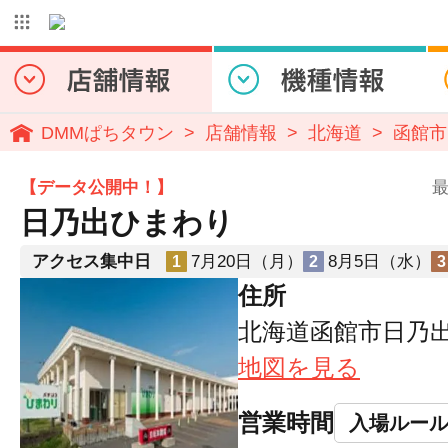
DMMぱちタウン
店舗情報
北海道
函館市
【データ公開中！】
最
日乃出ひまわり
アクセス集中日
7月20日（月）
8月5日（水）
1
2
3
住所
北海道函館市日乃出
地図を見る
営業時間
入場ルー