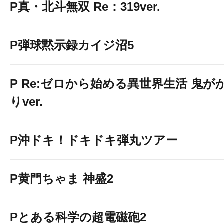
P真・北斗無双 Re：319ver.
P弾球黙示録カイジ沼5
P Re:ゼロから始める異世界生活 鬼が
りver.
P沖ドキ！ドキドキ弾丸ツアー
P黄門ちゃま 神盛2
Pとある科学の超電磁砲2