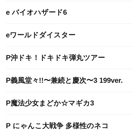
e バイオハザード6
eワールドダイスター
P沖ドキ！ドキドキ弾丸ツアー
P義風堂々!!〜兼続と慶次〜3 199ver.
P魔法少女まどか☆マギカ3
P にゃんこ大戦争 多様性のネコ