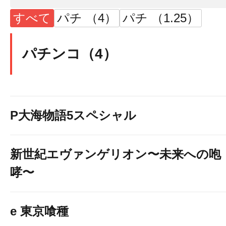
すべて
パチ （4）
パチ （1.25）
パチンコ（4）
P大海物語5スペシャル
新世紀エヴァンゲリオン〜未来への咆
哮〜
e 東京喰種