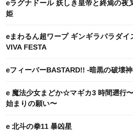
eラグナドール 妖しき皇帝と終焉の夜
姫
eまわるん超ワープ ギンギラパラダイ
VIVA FESTA
eフィーバーBASTARD!! -暗黒の破壊神
e 魔法少女まどか☆マギカ3 時間遡行
始まりの願い〜
e 北斗の拳11 暴凶星