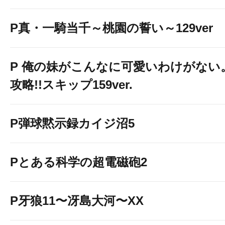
P真・一騎当千～桃園の誓い～129ver
P 俺の妹がこんなに可愛いわけがない
攻略!!スキップ159ver.
P弾球黙示録カイジ沼5
Pとある科学の超電磁砲2
P牙狼11〜冴島大河〜XX