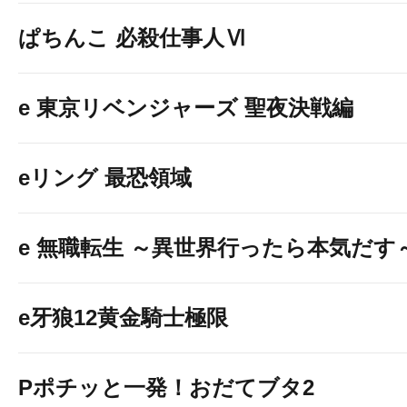
ぱちんこ 必殺仕事人Ⅵ
e 東京リベンジャーズ 聖夜決戦編
eリング 最恐領域
e 無職転生 ～異世界行ったら本気だす
e牙狼12黄金騎士極限
Pポチッと一発！おだてブタ2