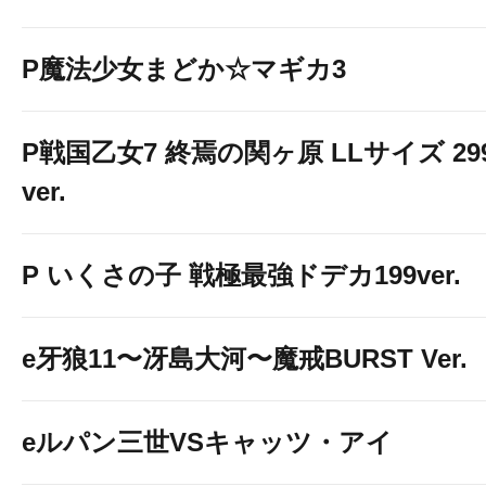
P魔法少女まどか☆マギカ3
P戦国乙女7 終焉の関ヶ原 LLサイズ 29
ver.
P いくさの子 戦極最強ドデカ199ver.
e牙狼11〜冴島大河〜魔戒BURST Ver.
eルパン三世VSキャッツ・アイ