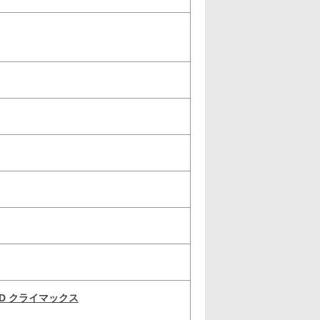
D クライマックス