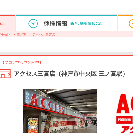
市中央区
三ノ宮
アクセス三宮店
【フロアマップ公開中】
アクセス三宮店（神戸市中央区 三ノ宮駅）