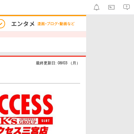
最終更新日: 08/03 （月）