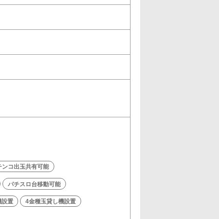
チンコ出玉共有可能
パチスロ台移動可能
機設置
4金種玉貸し機設置