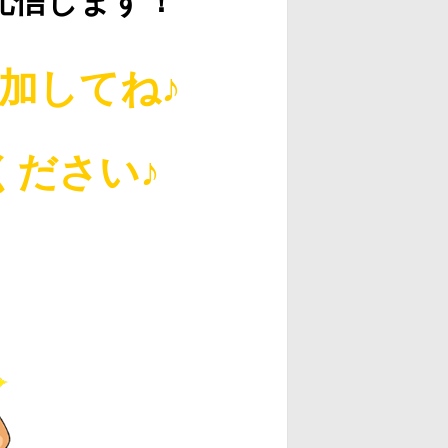
配信します！
加してね♪
ください♪