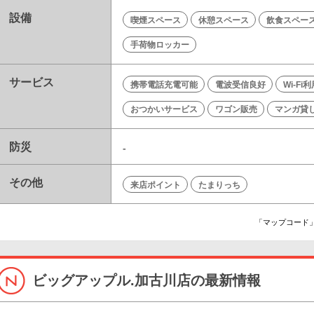
設備
喫煙スペース
休憩スペース
飲食スペー
手荷物ロッカー
サービス
携帯電話充電可能
電波受信良好
Wi-Fi
おつかいサービス
ワゴン販売
マンガ貸
防災
-
その他
来店ポイント
たまりっち
「マップコード」
ビッグアップル.加古川店の最新情報