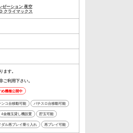
シゼーション 夜空
D クライマックス
おります。
是非ご利用下さい。
すめ機種公開中
チンコ台移動可能
パチスロ台移動可能
4金種玉貸し機設置
貯玉可能
メダル再プレイ乗り入れ
再プレイ可能