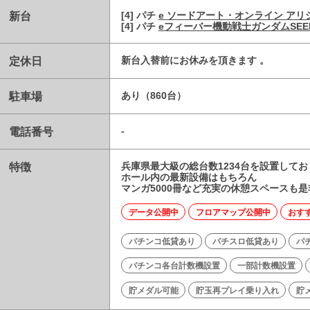
新台
[4] パチ
e ソードアート・オンライン アリ
[4] パチ
eフィーバー機動戦士ガンダムSEE
定休日
新台入替前にお休みを頂きます 。
駐車場
あり（860台）
電話番号
-
特徴
兵庫県最大級の総台数1234台を設置して
ホール内の最新設備はもちろん
マンガ5000冊など充実の休憩スペースも
データ公開中
フロアマップ公開中
おす
パチンコ低貸あり
パチスロ低貸あり
パ
パチンコ各台計数機設置
一部計数機設置
貯メダル可能
貯玉再プレイ乗り入れ
貯