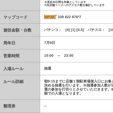
※直近30日間を対象としています
※当店舗ページへのアクセス数を集計しています
マップコード
339 822 876*7
遊技金額・台数
パチンコ： [4] [1] [0.5] パチスロ： [10
周年日
7月9日
営業時間
10:00 ～ 23:00
入場ルール
抽選
ルール詳細
朝9:15までに店舗１階駐車場側入口にお
決める抽選を行います。※抽選参加人数が1
選の参加を打切りとさせていただきます。9
順での入場となります。
整理券
--