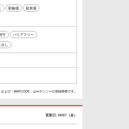
ス
駐輪場
駐車場
利用可
バリアフリー
し出し
および「MAPCODE」は㈱デンソーの登録商標です。
更新日: 08/07（金）