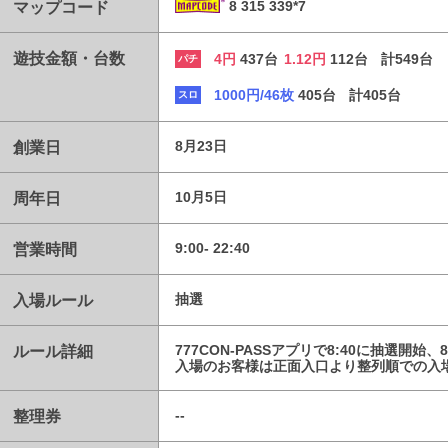
マップコード
8 315 339*7
遊技金額・台数
4円
437台
1.12円
112台
計549台
パチ
1000円/46枚
405台
計405台
スロ
創業日
8月23日
周年日
10月5日
営業時間
9:00- 22:40
入場ルール
抽選
ルール詳細
777CON-PASSアプリで8:40に抽選開
入場のお客様は正面入口より整列順での入
整理券
--