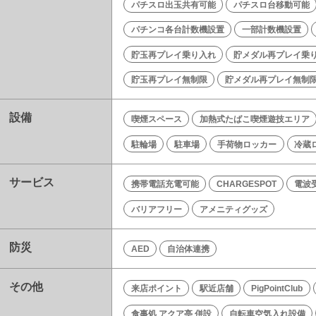
パチスロ出玉共有可能
パチスロ台移動可能
パチンコ各台計数機設置
一部計数機設置
貯玉再プレイ乗り入れ
貯メダル再プレイ乗
貯玉再プレイ無制限
貯メダル再プレイ無制
設備
喫煙スペース
加熱式たばこ喫煙遊技エリア
駐輪場
駐車場
手荷物ロッカー
冷蔵
サービス
携帯電話充電可能
CHARGESPOT
電波
バリアフリー
アメニティグッズ
防災
AED
自治体連携
その他
来店ポイント
駅近店舗
PigPointClub
食事処 アクア亭 併設
自転車空気入れ設備