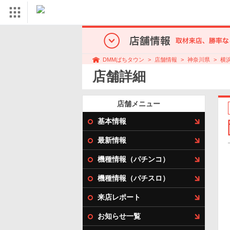
店舗情報
神奈川県
横
DMMぱちタウン
店舗詳細
店舗メニュー
基本情報
最新情報
機種情報（パチンコ）
機種情報（パチスロ）
来店レポート
お知らせ一覧