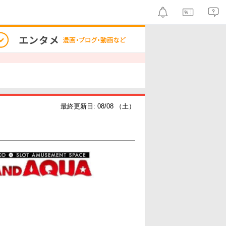
最終更新日: 08/08 （土）
）