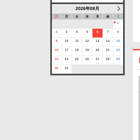
2026年08月
日
月
火
水
木
金
土
1
2
3
4
5
6
7
8
9
10
11
12
13
14
15
16
17
18
19
20
21
22
23
24
25
26
27
28
29
30
31