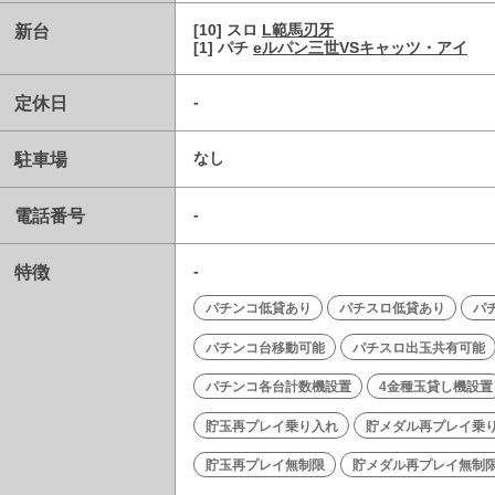
新台
[10] スロ
L範馬刃牙
[1] パチ
eルパン三世VSキャッツ・アイ
定休日
-
駐車場
なし
電話番号
-
特徴
-
パチンコ低貸あり
パチスロ低貸あり
パ
パチンコ台移動可能
パチスロ出玉共有可能
パチンコ各台計数機設置
4金種玉貸し機設置
貯玉再プレイ乗り入れ
貯メダル再プレイ乗
貯玉再プレイ無制限
貯メダル再プレイ無制