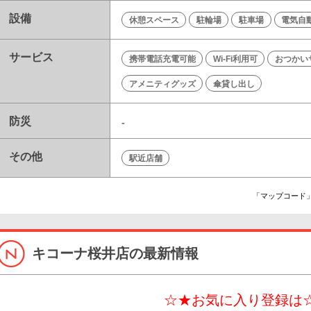
設備
休憩スペース
駐輪場
駐車場
電気自
サービス
携帯電話充電可能
Wi-Fi利用可
おつかい
アメニティグッズ
傘貸し出し
防災
-
その他
駅近店舗
「マップコード」
キコーナ桜井店の最新情報
☆★お気に入り登録は