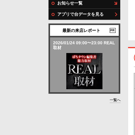
お知らせ一覧
アプリで台データを見る
最新の来店レポート
PR
2026/01/24 09:00〜23:00 REAL
取材
一覧へ