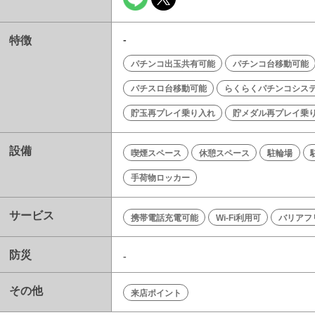
特徴
-
パチンコ出玉共有可能
パチンコ台移動可能
パチスロ台移動可能
らくらくパチンコシス
貯玉再プレイ乗り入れ
貯メダル再プレイ乗
設備
喫煙スペース
休憩スペース
駐輪場
手荷物ロッカー
サービス
携帯電話充電可能
Wi-Fi利用可
バリアフ
防災
-
その他
来店ポイント