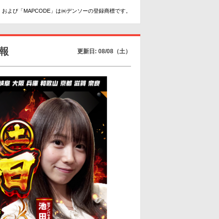
および「MAPCODE」は㈱デンソーの登録商標です。
報
更新日: 08/08（土）