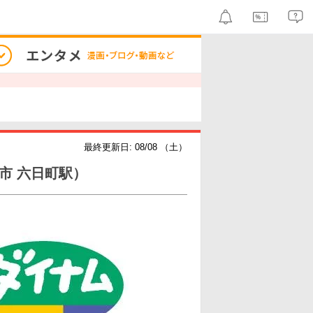
最終更新日: 08/08 （土）
市 六日町駅）