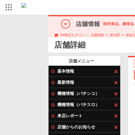
店舗情報
新潟県
南魚
DMMぱちタウン
店舗詳細
店舗メニュー
基本情報
最新情報
機種情報（パチンコ）
機種情報（パチスロ）
来店レポート
店舗からのお知らせ