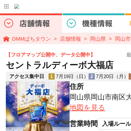
DMMぱちタウン
店舗情報
岡山県
岡山市
【フロアマップ公開中、データ公開中】
最
セントラルディーボ大福店
アクセス集中日
7月19日（日）
7月20日（月）
1
2
住所
岡山県岡山市南区大福
地図を見る
営業時間
入場ルー