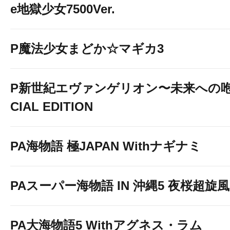
e地獄少女7500Ver.
P魔法少女まどか☆マギカ3
P新世紀エヴァンゲリオン〜未来への咆
CIAL EDITION
PA海物語 極JAPAN Withナギナミ
PAスーパー海物語 IN 沖縄5 夜桜超旋風 9
PA大海物語5 Withアグネス・ラム