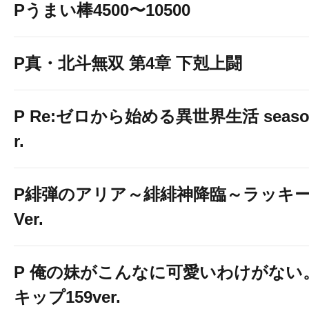
Pうまい棒4500〜10500
P真・北斗無双 第4章 下剋上闘
P Re:ゼロから始める異世界生活 season2
r.
P緋弾のアリア～緋緋神降臨～ラッキ
Ver.
P 俺の妹がこんなに可愛いわけがない。
キップ159ver.