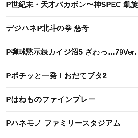
P世紀末・天才バカボン〜神SPEC 凱旋〜9
デジハネP北斗の拳 慈母
P弾球黙示録カイジ沼5 ざわっ…79Ver.
Pポチッと一発！おだてブタ2
Pはねものファインプレー
Pハネモノ ファミリースタジアム