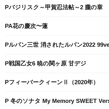
Pバジリスク～甲賀忍法帖～2 朧の章
PA花の慶次〜蓮
Pルパン三世 消されたルパン2022 99ve
P戦国乙女6 暁の関ヶ原 甘デジ
PフィーバークィーンⅡ（2020年）
P 冬のソナタ My Memory SWEET Vers