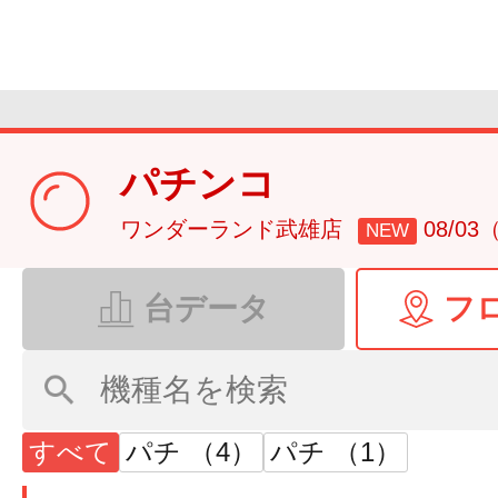
パチンコ
ワンダーランド武雄店
08/0
NEW
台データ
フ
すべて
パチ （4）
パチ （1）