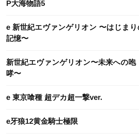
P大海物語5
e 新世紀エヴァンゲリオン 〜はじまり
記憶〜
新世紀エヴァンゲリオン〜未来への咆
哮〜
e 東京喰種 超デカ超一撃ver.
e牙狼12黄金騎士極限