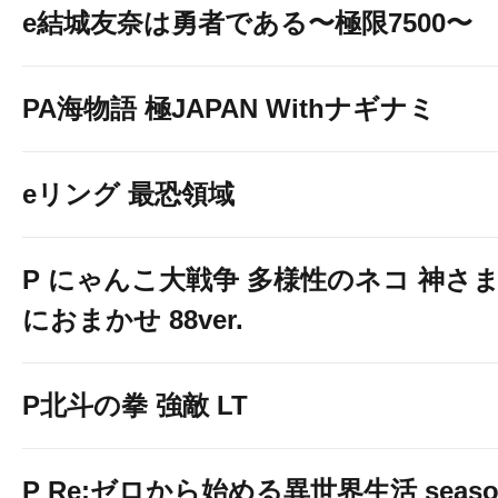
e結城友奈は勇者である〜極限7500〜
PA海物語 極JAPAN Withナギナミ
eリング 最恐領域
P にゃんこ大戦争 多様性のネコ 神さ
におまかせ 88ver.
P北斗の拳 強敵 LT
P Re:ゼロから始める異世界生活 seaso