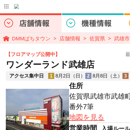
DMMぱちタウン
店舗情報
佐賀県
武雄市
【フロアマップ公開中】
最
ワンダーランド武雄店
アクセス集中日
8月2日（日）
8月8日（土）
1
2
3
住所
佐賀県武雄市武雄町大
番外7筆
地図を見る
営業時間
入場ルー