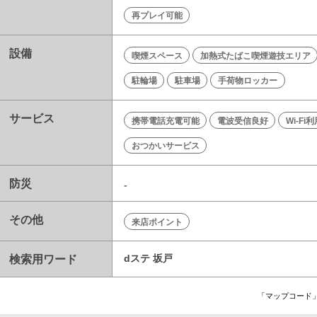
再プレイ可能
設備
喫煙スペース
加熱式たばこ喫煙遊技エリア
駐輪場
駐車場
手荷物ロッカー
サービス
携帯電話充電可能
電波受信良好
Wi-Fi
おつかいサービス
防災
-
その他
来店ポイント
検索用ワード
dステ 坂戸
「マップコード」