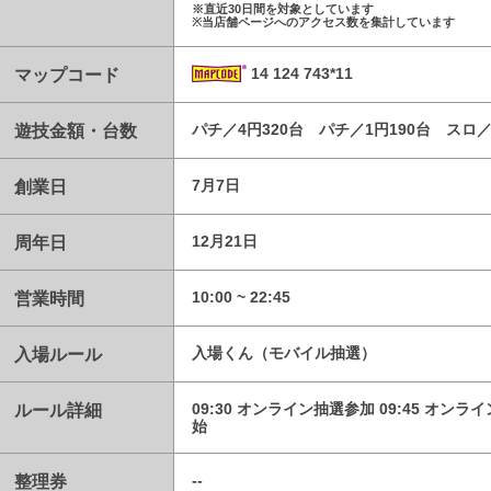
※直近30日間を対象としています
※当店舗ページへのアクセス数を集計しています
マップコード
14 124 743*11
遊技金額・台数
パチ／4円320台 パチ／1円190台 スロ／4
創業日
7月7日
周年日
12月21日
営業時間
10:00 ~ 22:45
入場ルール
入場くん（モバイル抽選）
ルール詳細
09:30 オンライン抽選参加 09:45 オンライン
始
整理券
--