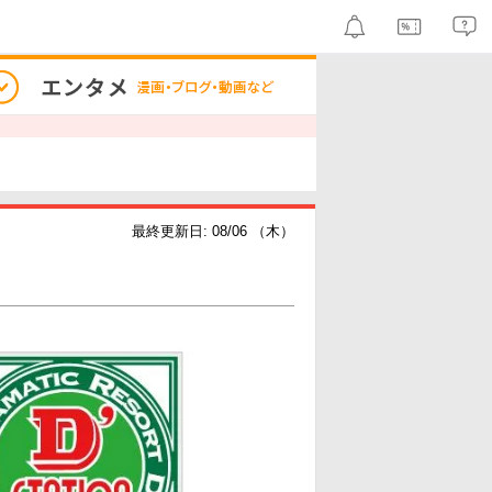
最終更新日: 08/06 （木）