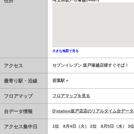
住所
埼玉県坂戸市塚越1446-1
大きな地図で見る
アクセス
セブンイレブン 坂戸塚越店様すぐそば！
最寄り駅・沿線
若葉駅
フロアマップ
フロアマップを見る
台データ情報
D'station坂戸店店のリアルタイム台デ
アクセス集中日
1位 8月4日（火） 2位 8月5日（水） 3