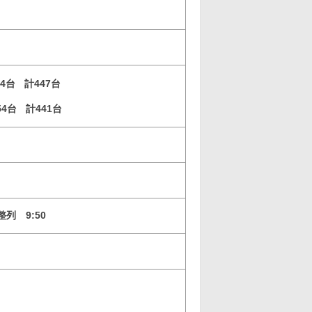
74台
計447台
54台
計441台
列 9:50