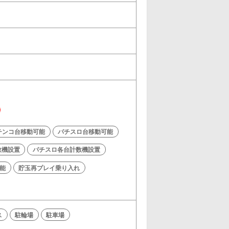
チンコ台移動可能
パチスロ台移動可能
数機設置
パチスロ各台計数機設置
能
貯玉再プレイ乗り入れ
ス
駐輪場
駐車場