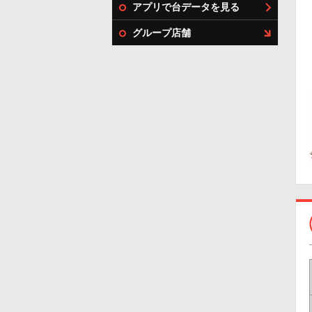
アプリで台データを見る
グループ店舗