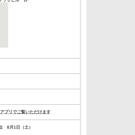
プラザビル 1F
タはアプリでご覧いただけます
3位 8月1日（土）