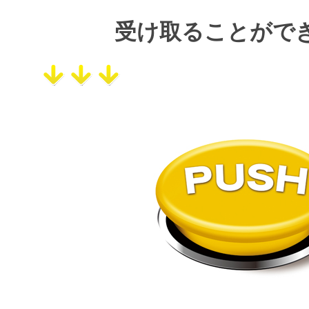
受け取ることがで