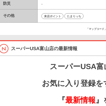
防災
-
その他
来店ポイント
たまりっち
「マップコード」
スーパーUSA富山店の最新情報
スーパーUSA富
お気に入り登録を
『
最新情報
』