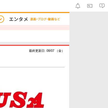
最終更新日: 08/07 （金）