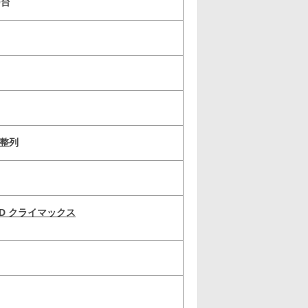
9台
再整列
D クライマックス