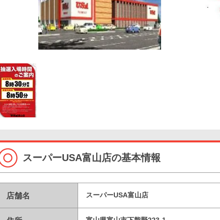
スーパーUSA富山店の基本情報
店舗名
スーパーUSA富山店