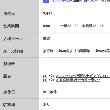
1000円/46枚
399台
5円
80台
計47
スロ
周年日
3月13日
営業時間
9:00 ～ 一般22：30 会員様22：45
入場ルール
抽選
ルール詳細
抽選時 8時30分より抽選開始 8時50分
整理券
--
新台
[4] パチ
eフィーバー機動戦士ガンダムSEE
[4] パチ
e 東京喰種 超デカ超一撃ver.
定休日
年中無休
駐車場
あり