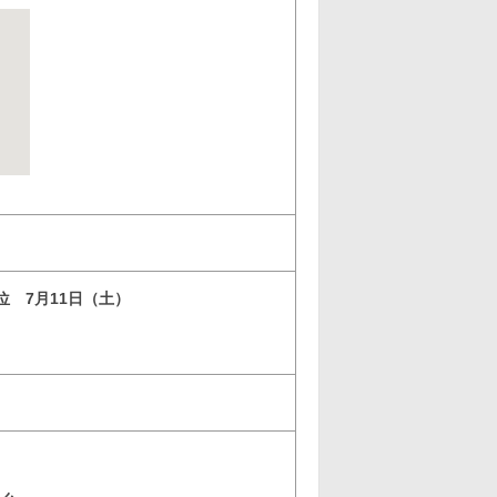
3位 7月11日（土）