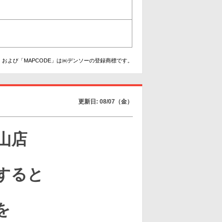
および「MAPCODE」は㈱デンソーの登録商標です。
更新日: 08/07（金）
山店
すると
を